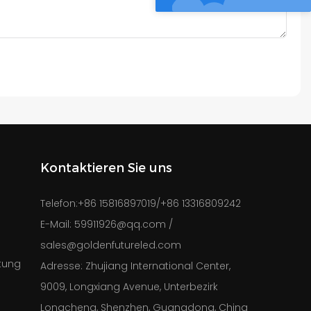
Kontaktieren Sie uns
Telefon:
+86 15816897019/+86 13316809242
e
E-Mail:
59911926@qq.com
/
sales@goldenfutureled.com
tung
Adresse:
Zhujiang International Center,
9009, Longxiang Avenue, Unterbezirk
Longcheng, Shenzhen, Guangdong, China