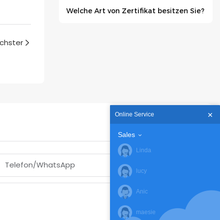
Welche Art von Zertifikat besitzen Sie?
chster
Online Service
Sales
Linda
Telefon/WhatsApp
lucy
Anic
maesie