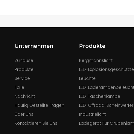
Unternehmen
Produkte
Zuhause
Bergmannslicht
Produkte
LED-Explosionsgeschützt
Service
Leuchte
Fälle
LED-Laderampenbeleuch
Nachricht
LED-Taschenlampe
Häufig Gestellte Fragen
LED-Offroad-Scheinwerfer
Über Uns
Industrielicht
Kontaktieren Sie Uns
Ladegerät Für Grubenla