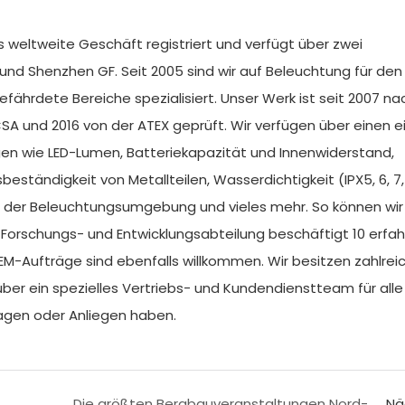
as weltweite Geschäft registriert und verfügt über zwei
und Shenzhen GF. Seit 2005 sind wir auf Beleuchtung für den
fährdete Bereiche spezialisiert. Unser Werk ist seit 2007 na
 CSA und 2016 von der ATEX geprüft. Wir verfügen über einen 
en wie LED-Lumen, Batteriekapazität und Innenwiderstand,
ständigkeit von Metallteilen, Wasserdichtigkeit (IPX5, 6, 7, 
it der Beleuchtungsumgebung und vieles mehr. So können wir
 Forschungs- und Entwicklungsabteilung beschäftigt 10 erfa
EM-Aufträge sind ebenfalls willkommen. Wir besitzen zahlrei
ber ein spezielles Vertriebs- und Kundendienstteam für alle
Fragen oder Anliegen haben.
Die größten Bergbauveranstaltungen Nord- und Westafrikas im Jahr 2025 finden im Königreich Marokko und in der Republik Senegal statt.
Nä