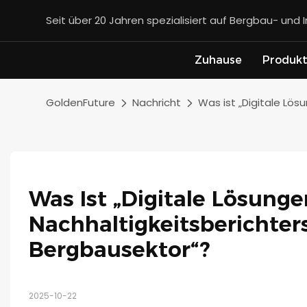
Seit über 20 Jahren spezialisiert auf Bergbau- und 
Zuhause
Produk
GoldenFuture
Nachricht
Was ist „Digitale Lö
Was Ist „Digitale Lösungen
Nachhaltigkeitsberichter
Bergbausektor“?
2025-10-22