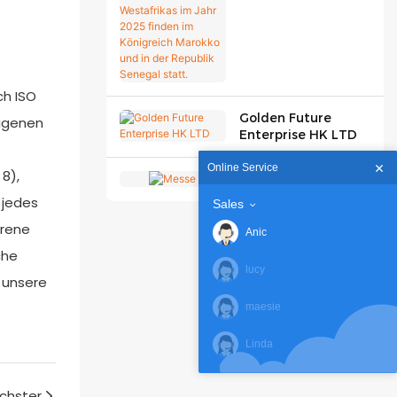
Westafrikas im Jahr
2025 finden im
Königreich Marokko
und in der Republik
Senegal statt.
ch ISO
Golden Future
eigenen
Enterprise HK LTD
Online Service
8),
Messe
 jedes
Sales
hrene
Anic
che
lucy
 unsere
maesie
Linda
chster