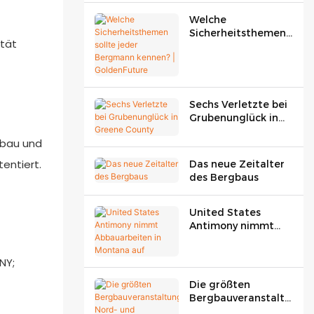
Welche
Sicherheitsthemen
ität
sollte jeder
Bergmann kennen? |
GoldenFuture
Sechs Verletzte bei
Grubenunglück in
Greene County
gbau und
entiert.
Das neue Zeitalter
des Bergbaus
United States
Antimony nimmt
Abbauarbeiten in
Montana auf
NY;
Die größten
Bergbauveranstaltu
ngen Nord- und