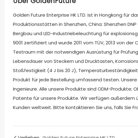
Über GoldenFuture
Golden Future Enterprise HK LTD. ist in Hongkong für d
Produktionsstätten in Shenzhen, China: Shenzhen DNP 
Bergbau und LED-Industriebeleuchtung für explosionsge
9001 zertifiziert und wurde 2011 vom TÜV, 2013 von der
Testraum mit der notwendigen Ausrüstung für Prüfung
Lebensdauer von Steckern und Drucktasten, Korrosionsbe
Stoßfestigkeit (4 J bis 20 J), Temperaturbeständigke
Produkt für jede Bestellung umfassend testen. Unsere
Ingenieure. Alle unsere Produkte sind ODM-Produkte; O
Patente für unsere Produkte. Wir verfügen außerdem ü
Kunden weltweit. Bitte kontaktieren Sie uns, falls Sie 
Verlieben
Golden Future Enterprise HK LTD