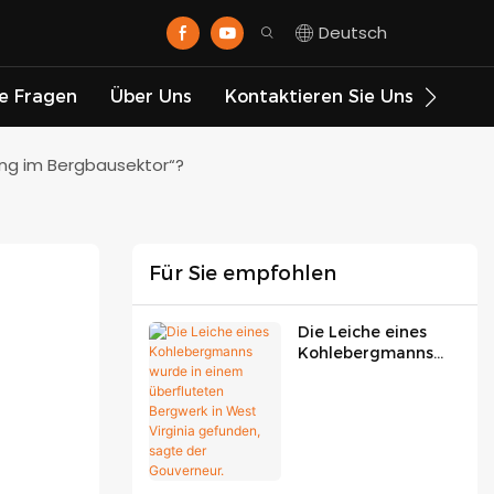
Deutsch
te Fragen
Über Uns
Kontaktieren Sie Uns
ung im Bergbausektor“?
Für Sie empfohlen
Die Leiche eines
Kohlebergmanns
wurde in einem
überfluteten
Bergwerk in West
Virginia gefunden,
sagte der
Gouverneur.