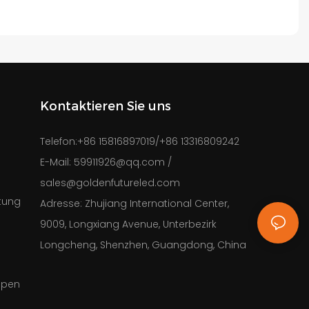
Kontaktieren Sie uns
Telefon:
+86 15816897019/+86 13316809242
e
E-Mail:
59911926@qq.com
/
sales@goldenfutureled.com
tung
Adresse:
Zhujiang International Center,
9009, Longxiang Avenue, Unterbezirk
Longcheng, Shenzhen, Guangdong, China
mpen