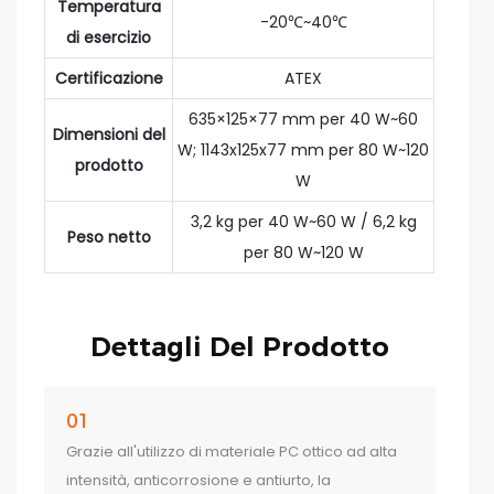
Temperatura
-20℃~40℃
di esercizio
Certificazione
ATEX
635×125×77 mm per 40 W~60
Dimensioni del
W; 1143x125x77 mm per 80 W~120
prodotto
W
3,2 kg per 40 W~60 W / 6,2 kg
Peso netto
per 80 W~120 W
Dettagli Del Prodotto
01
Grazie all'utilizzo di materiale PC ottico ad alta
intensità, anticorrosione e antiurto, la