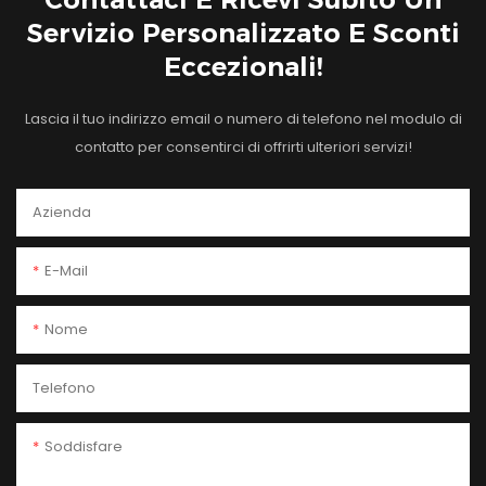
Servizio Personalizzato E Sconti
Eccezionali!
Lascia il tuo indirizzo email o numero di telefono nel modulo di
contatto per consentirci di offrirti ulteriori servizi!
Azienda
E-Mail
Nome
Telefono
Soddisfare