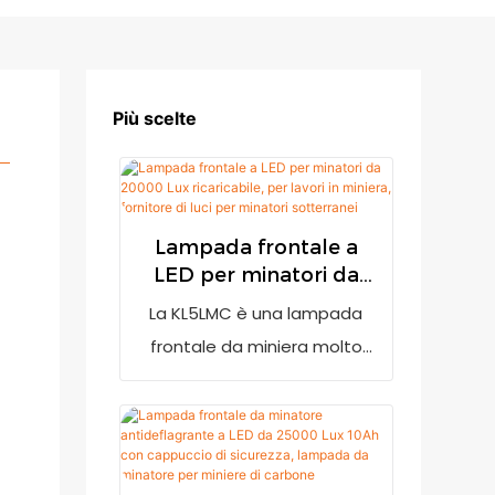
Più scelte
Lampada frontale a
LED per minatori da
20000 Lux ricaricabile,
La KL5LMC è una lampada
per lavori in miniera,
frontale da miniera molto
fornitore di luci per
luminosa con un'emissione
minatori sotterranei
luminosa di 20000 lux. È
dotata di un indicatore di
batteria scarica per avvisare