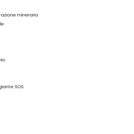
trazione mineraria
le
nio
ggiante SOS