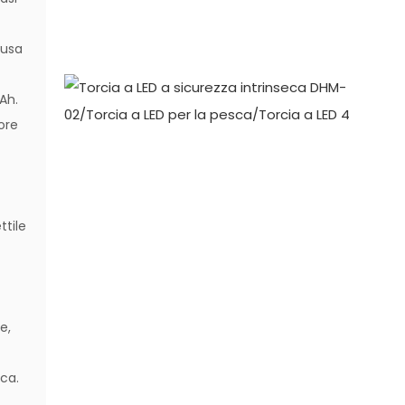
fusa
 Ah.
 ore
ttile
e,
nca.