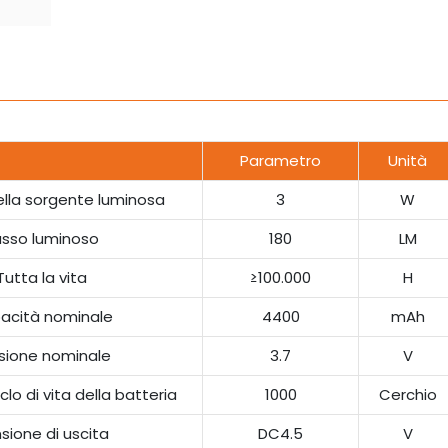
Parametro
Unità
lla sorgente luminosa
3
W
usso luminoso
180
LM
Tutta la vita
≥100.000
H
acità nominale
4400
mAh
sione nominale
3.7
V
clo di vita della batteria
1000
Cerchio
sione di uscita
DC4.5
V