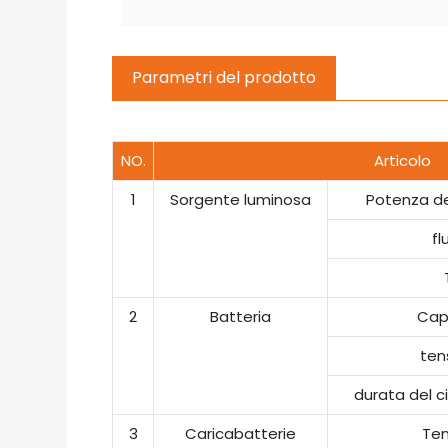
Parametri del prodotto
NO.
Articolo
1
Sorgente luminosa
Potenza de
fl
2
Batteria
Cap
ten
durata del ci
3
Caricabatterie
Ten