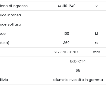
ione di ingresso
AC110-240
V
Luce intensa
Luce soffusa
luce
100
M
clusa)
360
G
217.3*103.8*87
mm
ExibⅡCT4
65
ilizia
alluminio rivestito in gomma