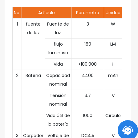
No.
Artículo
Parámetro
Unidad
1
fuente
Fuente de
3
W
de luz
luz
flujo
180
LM
luminoso
Vida
≥100.000
H
2
Batería
Capacidad
4400
mAh
nominal
Tensión
3.7
V
nominal
Vida útil de
1000
Círculo
la batería
3
Cargador
Voltaje de
DC4.5
V