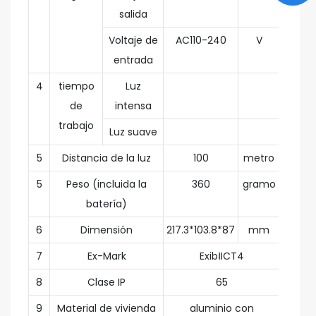
salida
Voltaje de
AC110-240
V
entrada
4
tiempo
Luz
de
intensa
trabajo
Luz suave
5
Distancia de la luz
100
metro
5
Peso (incluida la
360
gramo
batería)
6
Dimensión
217.3*103.8*87
mm
7
Ex-Mark
ExibⅡCT4
8
Clase IP
65
9
Material de vivienda
aluminio con