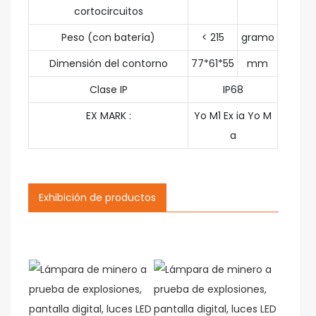
cortocircuitos
Peso (con batería)
< 215
gramo
Dimensión del contorno
77*61*55
mm
Clase IP
IP68
EX MARK :
Yo M1 Ex ia Yo M
a
Exhibición de productos