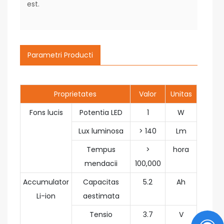
est.
Parametri Producti
Proprietates
Valor
Unitas
Fons lucis
Potentia LED
1
W
Lux luminosa
> 140
Lm
Tempus
>
hora
mendacii
100,000
Accumulator
Capacitas
5.2
Ah
Li-ion
aestimata
Tensio
3.7
V