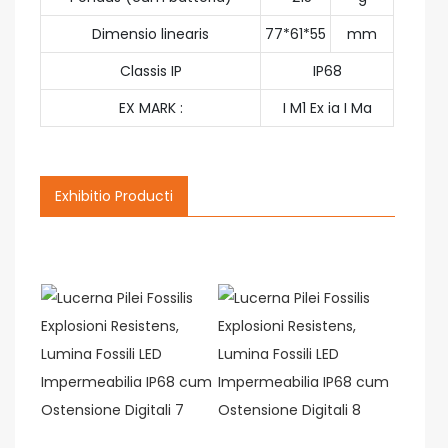
Dimensio linearis
77*61*55
mm
Classis IP
IP68
EX MARK :
I M1 Ex ia I Ma
Exhibitio Producti