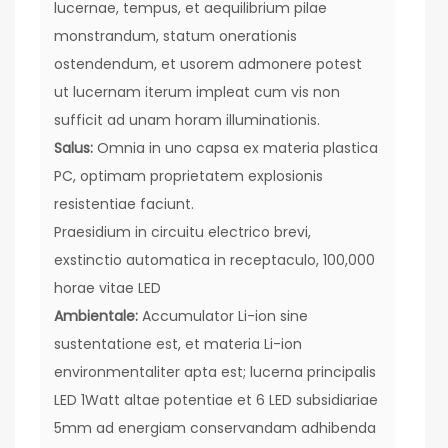
lucernae, tempus, et aequilibrium pilae
monstrandum, statum onerationis
ostendendum, et usorem admonere potest
ut lucernam iterum impleat cum vis non
sufficit ad unam horam illuminationis.
Salus:
Omnia in uno capsa ex materia plastica
PC, optimam proprietatem explosionis
resistentiae faciunt.
Praesidium in circuitu electrico brevi,
exstinctio automatica in receptaculo, 100,000
horae vitae LED
Ambientale:
Accumulator Li-ion sine
sustentatione est, et materia Li-ion
environmentaliter apta est; lucerna principalis
LED 1Watt altae potentiae et 6 LED subsidiariae
5mm ad energiam conservandam adhibenda