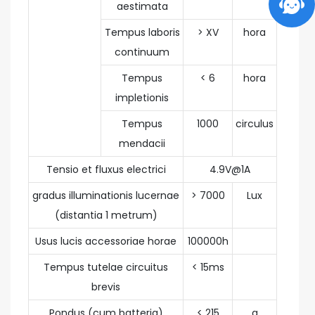
aestimata
Tempus laboris
> XV
hora
continuum
Tempus
< 6
hora
impletionis
Tempus
1000
circulus
mendacii
Tensio et fluxus electrici
4.9V@1A
gradus illuminationis lucernae
> 7000
Lux
(distantia 1 metrum)
Usus lucis accessoriae horae
100000h
Tempus tutelae circuitus
< 15ms
brevis
Pondus (cum batteria)
< 215
g