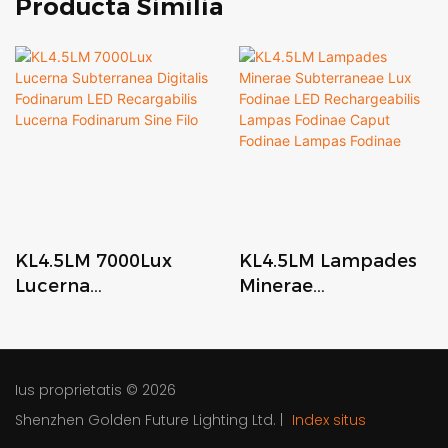
Producta Similia
KL4.5LM 7000Lux
KL4.5LM Lampades
Lucerna
Minerae
Subterranea Digitalis
Subterraneae Lux
Fodinarum LED
Fodinae LED
Recargabilis Lucerna
Rechargeabilis
Fodinarum Sine Filo
Lampas Fodinae
Ius proprietatis © 2026
Caput Fodinae
Shenzhen Golden Future Lighting Ltd.
|
Index situs
Lampas Fodinae