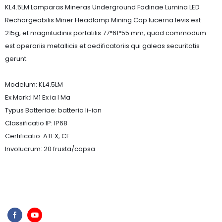
KL4.5LM Lamparas Mineras Underground Fodinae Lumina LED
Rechargeabilis Miner Headlamp Mining Cap lucerna levis est
215g, et magnitudinis portatilis 77*61*55 mm, quod commodum
est operariis metallicis et aedificatoriis qui galeas securitatis
gerunt.
Modelum: KL4.5LM
Ex Mark:I M1 Ex ia I Ma
Typus Batteriae: batteria li-ion
Classificatio IP: IP68
Certificatio: ATEX, CE
Involucrum: 20 frusta/capsa