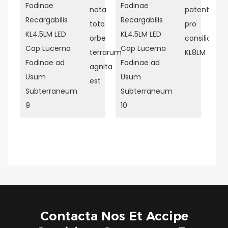
nota
patentis
toto
pro
orbe
consilio
terrarum
KL8LM
agnita
est
Contacta Nos Et Accipe