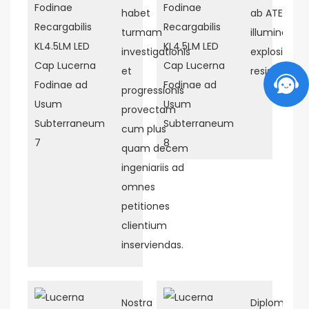
habet
ab ATEX ad
turmam
illuminatio
investigationis
explosionis
et
resistente
progressionis
provectam
cum plus
quam decem
ingeniariis ad
omnes
petitiones
clientium
inserviendas.
Nostra
Diploma