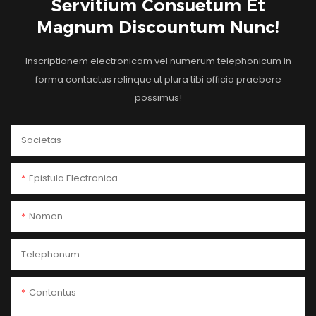
Servitium Consuetum Et
Magnum Discountum Nunc!
Inscriptionem electronicam vel numerum telephonicum in
forma contactus relinque ut plura tibi officia praebere
possimus!
Societas
Epistula Electronica
Nomen
Telephonum
Contentus