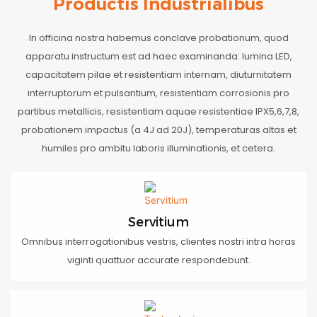
Productis Industrialibus
In officina nostra habemus conclave probationum, quod
apparatu instructum est ad haec examinanda: lumina LED,
capacitatem pilae et resistentiam internam, diuturnitatem
interruptorum et pulsantium, resistentiam corrosionis pro
partibus metallicis, resistentiam aquae resistentiae IPX5,6,7,8,
probationem impactus (a 4J ad 20J), temperaturas altas et
humiles pro ambitu laboris illuminationis, et cetera.
Servitium
Omnibus interrogationibus vestris, clientes nostri intra horas
viginti quattuor accurate respondebunt.