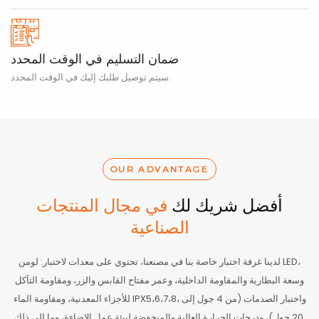
ضمان التسليم في الوقت المحدد
سيتم توصيل طلبك إليك في الوقت المحدد.
OUR ADVANTAGE
أفضل شريك لك
في مجال المنتجات
الصناعية
لدينا غرفة اختبار خاصة بنا في مصنعنا، تحتوي على معدات لاختبار: لومن LED،
وسعة البطارية والمقاومة الداخلية، وعمر مفتاح القابس والزر، ومقاومة التآكل
للأجزاء المعدنية، ومقاومة الماء IPX5،6،7،8، واختبار الصدمات (من 4 جول إلى
20 جول)، ودرجات الحرارة العالية والمنخفضة لبيئة عمل الإضاءة، وما إلى ذلك.