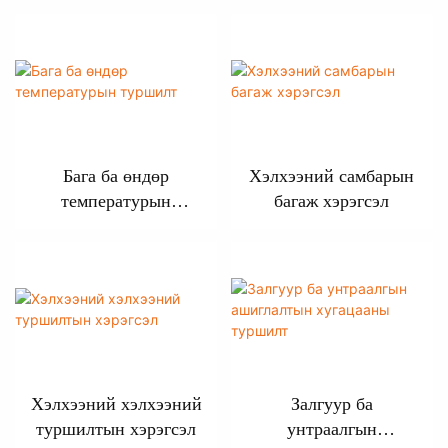
Бага ба өндөр
Хэлхээний самбарын
температурын
багаж хэрэгсэл
туршилт
Хэлхээний хэлхээний
Залгуур ба
туршилтын хэрэгсэл
унтраалгын