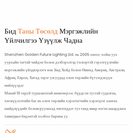
Бид
Таны Төсөлд
Мэргэжлийн
Үйлчилгээ Үзүүлж Чадна
Shenzhen Golden Future Lighting Ltd. нь 2005 оноос хойш уул
уурхайн тагтай чийдэн болон дэлбэрэлтэд тэсвэртэй гэрэлтүүлгийн
мэргэжлийн үйлдвэрлэгч юм. Бид Хойд болон Өмнөд Америк, Австрали,
Африк, Европ, Хятад зэрэг улсуудад олон төрлийн бүтээгдэхүүн
нийлүүлдэг.
Манай 10 гаруй туршлагатай инженерээс бүрдсэн тусгай судалгаа,
хөгжүүлэлтийн баг нь олон төрлийн хэрэглэгчийн хэрэгцээг хангах
шийдлүүдийг боловсруулахад чиглэгддэг тул танд ямар нэгэн шаардлага
тавигдвал бидэнтэй холбоо барина уу.