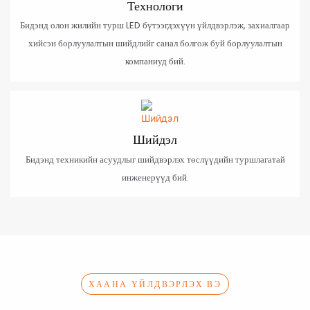
Технологи
Бидэнд олон жилийн турш LED бүтээгдэхүүн үйлдвэрлэж, захиалгаар
хийсэн борлуулалтын шийдлийг санал болгож буй борлуулалтын
компаниуд бий.
Шийдэл
Бидэнд техникийн асуудлыг шийдвэрлэх төслүүдийн туршлагатай
инженерүүд бий.
ХААНА ҮЙЛДВЭРЛЭХ ВЭ