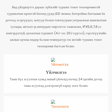
Бид үйлдвэртээ дараах зүйлсийг турших тоног төхөөрөмжтэй
туршилтын өрөөтэй бөгөөд үүнд LED люмен, батерейны багтаамж ба
дотоод эсэргүүцэл, залгуур болон товчлуурын унтраалгын ашиглалтын
хугацаа, металл эд ангиудын зэврэлтээс хамгаалах, IPX5,6,7,8 ус
нэвтэрдэггүй, цохилтын туршилт (4J-ээс 20J хүртэл), гэрэлтүүлгийн
ажлын орчны өндөр ба нам температур гэх мэтийг турших тоног
төхөөрөмж багтсан болно.
Үйлчилгээ
Таны бүх асуултын хувьд манай үйлчлүүлэгчид 24 цагийн дотор
таны асуултад дэлгэрэнгүй хариу өгөх болно.