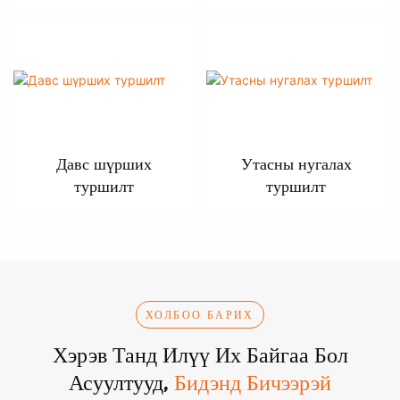
ашиглалтын
хугацааны туршилт
Давс шүрших
Утасны нугалах
туршилт
туршилт
ХОЛБОО БАРИХ
Хэрэв Танд Илүү Их Байгаа Бол
Асуултууд,
Бидэнд Бичээрэй