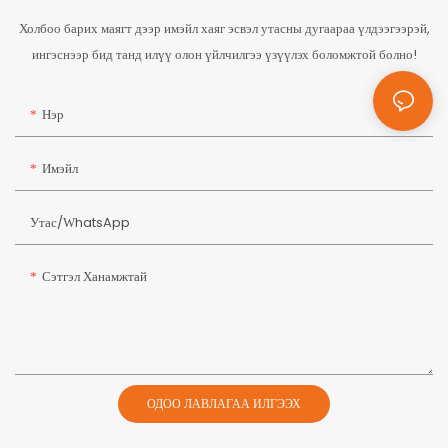
Холбоо барих маягт дээр имэйл хаяг эсвэл утасны дугаараа үлдээгээрэй,
ингэснээр бид танд илүү олон үйлчилгээ үзүүлэх боломжтой болно!
Нэр
Имэйл
Утас/whatsApp
Сэтгэл Ханамжтай
ОДОО ЛАВЛАГАА ИЛГЭЭХ