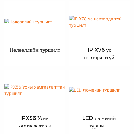
Нөлөөллийн туршилт
IP X78 ус
нэвтэрдэггүй
туршилт
IPX56 Усны
LED люмений
хамгаалалттай
туршилт
туршилт