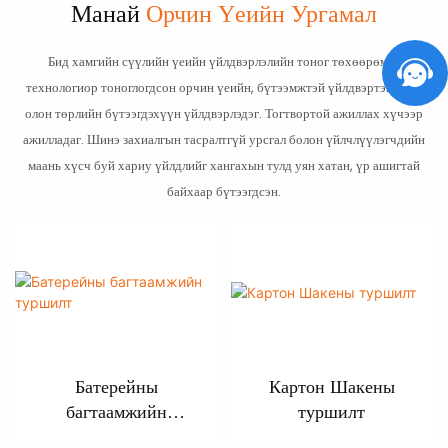
Манай
Орчин Үеийн Ургамал
Бид хамгийн сүүлийн үеийн үйлдвэрлэлийн тоног төхөөрөмж,
технологиор тоноглогдсон орчин үеийн, бүтээмжтэй үйлдвэртэй. Энд
олон төрлийн бүтээгдэхүүн үйлдвэрлэдэг. Тогтвортой ажиллах хүчээр
ажилладаг. Шинэ захиалгын тасралтгүй урсгал болон үйлчлүүлэгчдийн
маань хүсч буй хариу үйлдлийг хангахын тулд уян хатан, үр ашигтай
байхаар бүтээгдсэн.
Батерейны
Картон Шакены
багтаамжийн
туршилт
туршилт