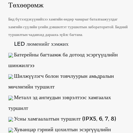
Төхөөрөмж
Бид бүтээгдэхүүнийхээ хамгийн өндөр чанарыг баталгаажуулдаг
хамгийн сүүлийн үеийн дэвшилтэт туршилтын лабораторитой. Бидний
туршилтын чадавхид дараахь зүйлс багтана.
LED люменийг хэмжих
Батерейны багтаамж ба дотоод эсэргүүцлийн
шинжилгээ
Шилжүүлэгч болон товчлуурын амьдралын
мөчлөгийн туршилт
Металл эд ангиудын зэврэлтээс хамгаалах
туршилт
Усны хамгаалалтын туршилт (IPX5, 6, 7, 8)
Хуванцар гэрний цохилтын эсэргүүцлийн