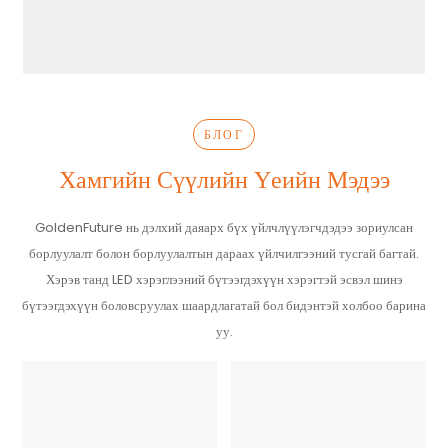
БЛОГ
Хамгийн Сүүлийн Үеийн Мэдээ
GoldenFuture нь дэлхий даяарх бүх үйлчлүүлэгчдэдээ зориулсан
борлуулалт болон борлуулалтын дараах үйлчилгээний тусгай багтай.
Хэрэв танд LED хэрэглээний бүтээгдэхүүн хэрэгтэй эсвэл шинэ
бүтээгдэхүүн боловсруулах шаардлагатай бол бидэнтэй холбоо барина
уу.