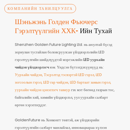
КОМПАНИЙН ТАНИЛЦУУЛГА
Шэньжэнь Голден Фьючерс
Гэрэлтүүлгийн ХХК-
Ийн Тухай
Shenzhen Golden Future Lighting Ltd. нь аюултай бүсэд
зориулан тусгайлан боловсруулсан үйлдвэрлэлийн LED
гэрэлтүүлгийн шийдлүүдтэй мэргэжлийн
LED уурхайн
чийдэн үйлдвэрлэгч
юм. Үндсэн бүтээгдэхүүнүүд нь:
Уурхайн чийдэн, Тэсрэлтэд тэсвэртэй LED гэрэл, LED
зогсоолын гэрэл, LED гар чийдэн, LED бартаат замын гэрэл,
уурхайн чийдэн цэнэглэгч тавиур
гэх мэт бөгөөд газрын тос,
байгалийн хий, химийн үйлдвэрлэл, уул уурхайн салбарт
өргөн хэрэглэгддэг.
GoldenFuture нь Хонконгт төвтэй, аж үйлдвэрийн
гэрэлтүүлгийн салбарт манлайлал, инновациараа хүлээн