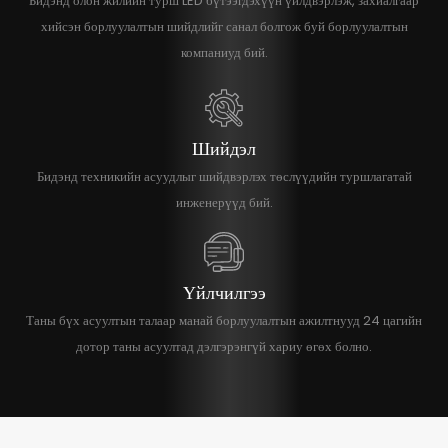
Бидэнд олон жилийн турш LED бүтээгдэхүүн үйлдвэрлэж, захиалгаар
хийсэн борлуулалтын шийдлийг санал болгож буй борлуулалтын
компаниуд бий.
Шийдэл
Бидэнд техникийн асуудлыг шийдвэрлэх төслүүдийн туршлагатай
инженерүүд бий.
Үйлчилгээ
Таны бүх асуултын талаар манай борлуулалтын ажилтнууд 24 цагийн
дотор таны асуултад дэлгэрэнгүй хариу өгөх болно.