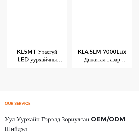
KL5MT Утасгүй
KL4.5LM 7000Lux
LED уурхайчны
Дижитал Газар
гэрэл 150г хэт
доорх уул уурхайн
хөнгөн дижитал
гэрэл Цэнэглэдэг
уурхайн гэрэл, RFID
LED уул уурхайн
мөрдөх модульд
гэрэл Утасгүй тагтай
зориулсан зайтай
гэрэл
OUR SERVICE
Уул Уурхайн Гэрэлд Зориулсан OEM/ODM
Шийдэл