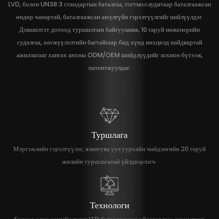
LVD, болон UN38.3 стандартын баталгаа, тогтмол аудитаар баталгаажсан
өндөр чанартай, баталгаажсан аюулгүйн гэрэлтүүлгийг нийлүүлдэг.
Дэвшилтэт дотоод туршилтын байгууламж, 10 гаруй инженерийн
судалгаа, хөгжүүлэлтийн багтайгаар бид хүнд нөхцөлд найдвартай
ажиллагааг хангах анхны ODM/OEM шийдлүүдийг зохион бүтээж,
патентжуулдаг.
Туршлага
Мэргэжлийн гэрэлтүүлэг, ялангуяа уул уурхайн чийдэнгийн 20 гаруй
жилийн туршлагатай үйлдвэрлэгч.
Технологи