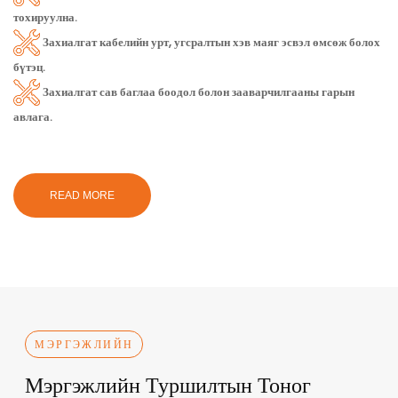
тохируулна.
Захиалгат кабелийн урт, угсралтын хэв маяг эсвэл өмсөж болох
бүтэц.
Захиалгат сав баглаа боодол болон зааварчилгааны гарын
авлага.
READ MORE
МЭРГЭЖЛИЙН
Мэргэжлийн Туршилтын Тоног