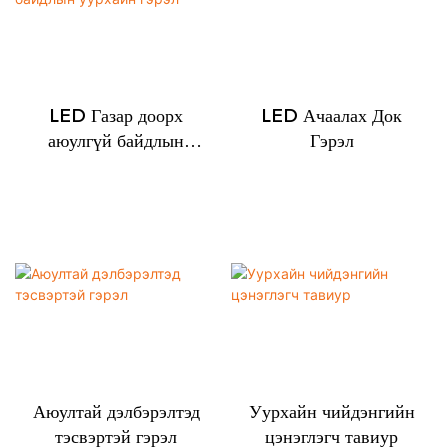
LED Газар доорх
LED Ачаалах Док
аюулгүй байдлын
Гэрэл
уурхайн гэрэл
Аюултай дэлбэрэлтэд
Уурхайн чийдэнгийн
тэсвэртэй гэрэл
цэнэглэгч тавиур