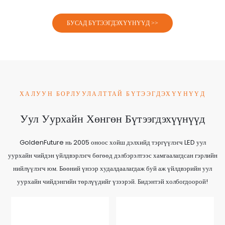
БУСАД БҮТЭЭГДЭХҮҮНҮҮД >>
ХАЛУУН БОРЛУУЛАЛТТАЙ БҮТЭЭГДЭХҮҮНҮҮД
Уул Уурхайн Хөнгөн Бүтээгдэхүүнүүд
GoldenFuture нь 2005 оноос хойш дэлхийд тэргүүлэгч LED уул
уурхайн чийдэн үйлдвэрлэгч бөгөөд дэлбэрэлтээс хамгаалагдсан гэрлийн
нийлүүлэгч юм. Бөөний үнээр худалдаалагдаж буй аж үйлдвэрийн уул
уурхайн чийдэнгийн төрлүүдийг үзээрэй. Бидэнтэй холбогдоорой!