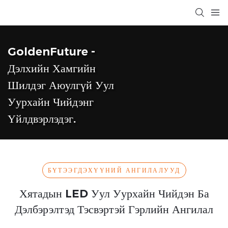
GoldenFuture -
Дэлхийн Хамгийн
Шилдэг Аюулгүй Уул
Уурхайн Чийдэнг
Үйлдвэрлэдэг.
БҮТЭЭГДЭХҮҮНИЙ АНГИЛАЛУУД
Хятадын LED Уул Уурхайн Чийдэн Ба
Дэлбэрэлтэд Тэсвэртэй Гэрлийн Ангилал