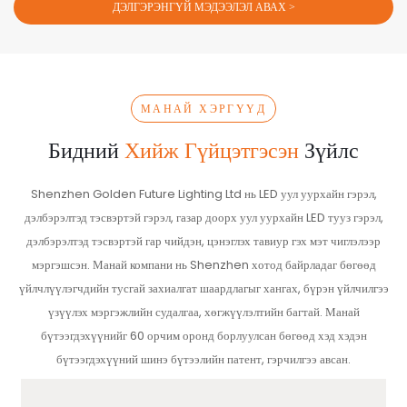
ДЭЛГЭРЭНГҮЙ МЭДЭЭЛЭЛ АВАХ >
МАНАЙ ХЭРГҮҮД
Бидний
Хийж Гүйцэтгэсэн
Зүйлс
Shenzhen Golden Future Lighting Ltd нь LED уул уурхайн гэрэл,
дэлбэрэлтэд тэсвэртэй гэрэл, газар доорх уул уурхайн LED тууз гэрэл,
дэлбэрэлтэд тэсвэртэй гар чийдэн, цэнэглэх тавиур гэх мэт чиглэлээр
мэргэшсэн. Манай компани нь Shenzhen хотод байрладаг бөгөөд
үйлчлүүлэгчдийн тусгай захиалгат шаардлагыг хангах, бүрэн үйлчилгээ
үзүүлэх мэргэжлийн судалгаа, хөгжүүлэлтийн багтай. Манай
бүтээгдэхүүнийг 60 орчим оронд борлуулсан бөгөөд хэд хэдэн
бүтээгдэхүүний шинэ бүтээлийн патент, гэрчилгээ авсан.