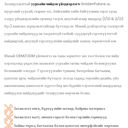
Зохицуулалттай
уурхайн чийдэн үйлдвэрлэгч
GoldenFuture нь
нүүрсний уурхай, газрын тос, байгалийн хийн байгууламж зэрэг хүнд
хэцүү үйлдвэрлэлийн орчинд тэсрэх аюултай агаар мандалд (1/21 & 2/22
бүс) ашиглах зориулалттайгаар бүтээгдсэн. Манай дэлбэрэлтэд тэсвэртэй
уурхайн чийдэнгүүд нь тасралтгүй талбай, сүүдэргүй гэрэлтүүлэгтэй
найдвартай, аюулгүй гэрэлтүүлгийн шийдлийг хангах зорилготой юм.
Манай OEM/ODM үйлчилгээ нь таны зорилтот зах зээл болон төслийн
хэрэгцээнд үндэслэн захиалгат уурхайн тагны чийдэнг боловсруулах
боломжийг олгодог. Гэрэлтүүлгийн түвшин, батерейны багтаамж,
цэнэглэх арга, чийдэнгийн бүтэцээс эхлээд гадаад төрхийн дизайн, үйл
ажиллагааны шинэчлэлт хүртэл бид янз бүрийн хэрэглээний шаардлагад
нийцүүлэн шийдлүүдийг тохируулан өөрчилж болно.
Захиалгат өнгө, бүрхүүлийн загвар, байрны материал.
Захиалгат ватт, люмен гаралт болон гэрлийн горимууд.
Зайны төрөл, багтаамж болон цэнэглэх интерфэйсийг өөрчлөн