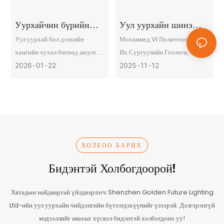
Уурхайчин бүрийн
Уул уурхайн шинэ
мэдэх ёстой аюулгүй
эрин үе
Уул уурхай бол дэлхийн
Мохаммед VI Политехникийн
байдлын сэдвүүд юу
хамгийн чухал бөгөөд аюултай
Их Сургуулийн Геологи,
вэ? | GoldenFuture
байж болзошгүй салбаруудын
Тогтвортой Уул Уурхайн
2026
01
22
2025
11
12
нэг юм. Та жижиг элс,
Хүрээлэнгийн (UM6P –
хайрганы уурхай эсвэл том
Бенгуэрир) бүрэн эрхт
хэмжээний гадаргуугийн
профессор, захирал Мостафа
чулуун карьер ажиллуулж
Бензаазуа нь инновацийн
байгаа эсэхээс үл хамааран
технологиуд үр ашиг, аюулгүй
аюулгүй ажиллагааны сургалт
байдлыг сайжруулахын
ХОЛБОО БАРИХ
нь уурхайчин бүрийг
зэрэгцээ тогтвортой туршлагыг
Бидэнтэй Холбогдоорой!
мэдлэгтэй, сонор сэрэмжтэй,
дэмжих замаар уул уурхайн
хамгаалагдсан байлгадаг зүйл
салбарыг хэрхэн өөрчилж
Хятадын найдвартай үйлдвэрлэгч Shenzhen Golden Future Lighting
юм. Уурхайн аюулгүй байдал,
байгааг судалж байна. Уул
Ltd-ийн уул уурхайн чийдэнгийн бүтээгдэхүүнийг үзээрэй. Дэлгэрэнгүй
эрүүл ахуйн захиргааны
уурхайн салбар газар
мэдээллийг авахыг хүсвэл бидэнтэй холбогдоно уу!
(MSHA) дагуу 46-р хэсгийн
хөдлөлтийн өөрчлөлтөд орж