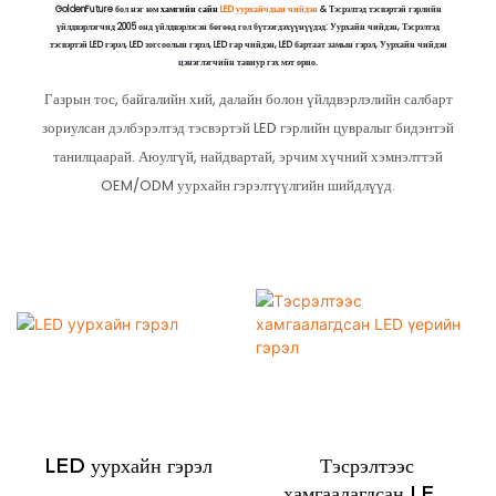
GoldenFuture бол нэг юм
хамгийн сайн
LED уурхайчдын чийдэн
& Тэсрэлтэд тэсвэртэй гэрлийн
үйлдвэрлэгчид 2005 онд үйлдвэрлэсэн бөгөөд гол бүтээгдэхүүнүүдэд: Уурхайн чийдэн, Тэсрэлтэд
тэсвэртэй LED гэрэл, LED зогсоолын гэрэл, LED гар чийдэн, LED бартаат замын гэрэл, Уурхайн чийдэн
цэнэглэгчийн тавиур гэх мэт орно.
Газрын тос, байгалийн хий, далайн болон үйлдвэрлэлийн салбарт
зориулсан дэлбэрэлтэд тэсвэртэй LED гэрлийн цувралыг бидэнтэй
танилцаарай. Аюулгүй, найдвартай, эрчим хүчний хэмнэлттэй
OEM/ODM уурхайн гэрэлтүүлгийн шийдлүүд.
LED уурхайн гэрэл
Тэсрэлтээс
хамгаалагдсан LED