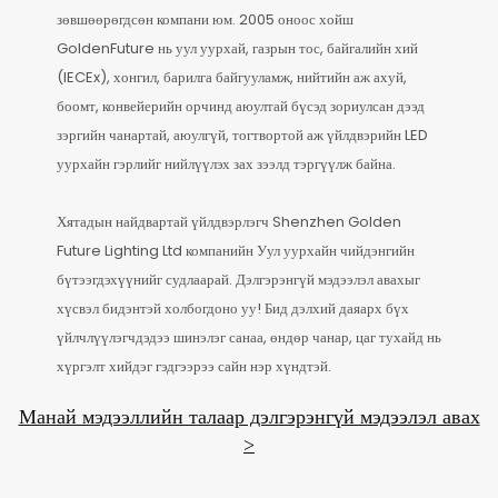
зөвшөөрөгдсөн компани юм. 2005 оноос хойш
GoldenFuture нь уул уурхай, газрын тос, байгалийн хий
(IECEx), хонгил, барилга байгууламж, нийтийн аж ахуй,
боомт, конвейерийн орчинд аюултай бүсэд зориулсан дээд
зэргийн чанартай, аюулгүй, тогтвортой аж үйлдвэрийн LED
уурхайн гэрлийг нийлүүлэх зах зээлд тэргүүлж байна.
Хятадын найдвартай үйлдвэрлэгч Shenzhen Golden
Future Lighting Ltd компанийн Уул уурхайн чийдэнгийн
бүтээгдэхүүнийг судлаарай. Дэлгэрэнгүй мэдээлэл авахыг
хүсвэл бидэнтэй холбогдоно уу! Бид дэлхий даяарх бүх
үйлчлүүлэгчдэдээ шинэлэг санаа, өндөр чанар, цаг тухайд нь
хүргэлт хийдэг гэдгээрээ сайн нэр хүндтэй.
Манай мэдээллийн талаар дэлгэрэнгүй мэдээлэл авах
>