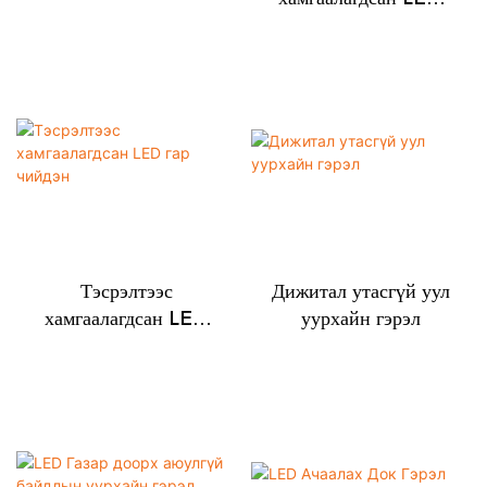
үерийн гэрэл
Тэсрэлтээс
Дижитал утасгүй уул
хамгаалагдсан LED
уурхайн гэрэл
гар чийдэн