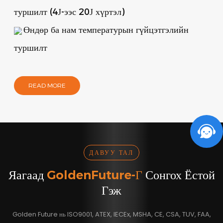
туршилт (4J-ээс 20J хүртэл)
Өндөр ба нам температурын гүйцэтгэлийн
туршилт
READ MORE
ДАВУУ ТАЛ
Яагаад
GoldenFuture-Г
Сонгох Ёстой
Гэж
Golden Future нь ISO9001, ATEX, IECEx, MSHA, CE, CSA, TUV, FAA,