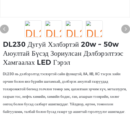
DL230 Дугуй Хэлбэртэй 20w ~ 50w
Аюултай Бүсэд Зориулсан Дэлбэрэлтээс
Хамгаалах LED Гэрэл
DL230 нь дэлбэрэлтэд тэсвэртэй сайн функцтэй, IIA, IIB, IIC тэсрэх хийн
орчин болон янз бүрийн шатамхай, дэлбэрэх аюултай газруудад
тохиромжтой бөгөөд голчлон төмөр зам, цахилгаан эрчим хүч, металлурги,
газрын тос, нефть химийн, химийн бодис, ган, агаарын тээврийн, хөлөг
онгоц болон бусад салбарт ашиглагддаг. Үйлдвэр, өртөө, томоохон
байгууламж, талбай болон бусад газарт үр ашигтай гэрэлтүүлэг ашигладаг.