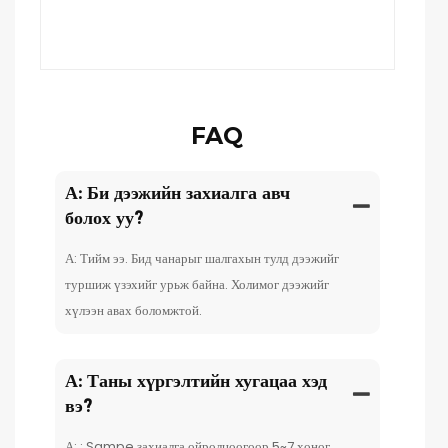
FAQ
А: Би дээжийн захиалга авч
болох уу?
А: Тийм ээ. Бид чанарыг шалгахын тулд дээжийг
туршиж үзэхийг урьж байна. Холимог дээжийг
хүлээн авах боломжтой.
А: Таны хүргэлтийн хугацаа хэд
вэ?
А: : Sampe захиалга ойролцоогоор 5~7 хоног.