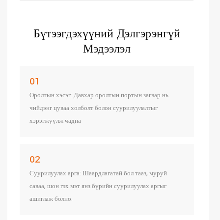
Бүтээгдэхүүний Дэлгэрэнгүй
Мэдээлэл
01
Оролтын хэсэг: Давхар оролтын портын загвар нь
чийдэнг цуваа холболт болон суурилуулалтыг
хэрэгжүүлж чадна
02
Суурилуулах арга: Шаардлагатай бол тааз, муруй
саваа, шон гэх мэт янз бүрийн суурилуулах аргыг
ашиглаж болно.