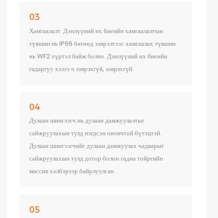
03
Хамгаалалт: Дэнлүүний их биеийн хамгаалалтын
түвшин нь IP66 бөгөөд зэврэлтээс хамгаалах түвшин
нь WF2 хүртэл байж болно. Дэнлүүний их биеийн
гадаргуу хэзээ ч зэврэхгүй, зэврэхгүй.
04
Дулаан шингээгч нь дулаан дамжуулалтыг
сайжруулахын тулд нэгдсэн оновчтой бүтэцтэй.
Дулаан шингээгчийг дулаан дамжуулах чадварыг
сайжруулахын тулд дотор болон гадна тойргийн
массив хэлбэрээр байрлуулсан.
05