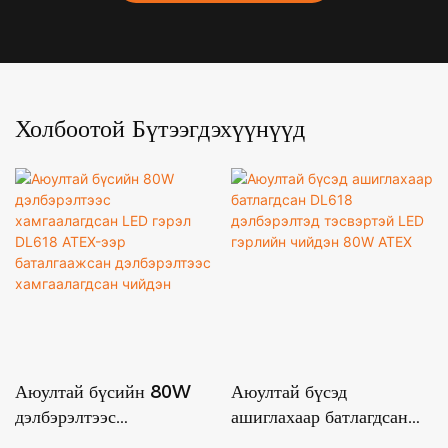
Холбоотой Бүтээгдэхүүнүүд
Аюултай бүсийн 80W
Аюултай бүсэд
дэлбэрэлтээс
ашиглахаар батлагдсан
хамгаалагдсан LED гэрэл
DL618 дэлбэрэлтэд