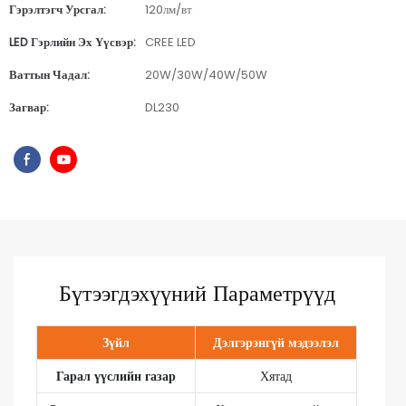
Гэрэлтэгч Урсгал:
120лм/вт
LED Гэрлийн Эх Үүсвэр:
CREE LED
Ваттын Чадал:
20W/30W/40W/50W
Загвар:
DL230
Бүтээгдэхүүний Параметрүүд
Зүйл
Дэлгэрэнгүй мэдээлэл
Гарал үүслийн газар
Хятад