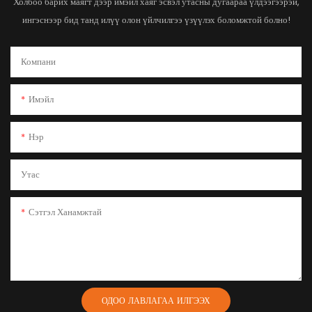
Холбоо барих маягт дээр имэйл хаяг эсвэл утасны дугаараа үлдээгээрэй,
ингэснээр бид танд илүү олон үйлчилгээ үзүүлэх боломжтой болно!
Компани
Имэйл
Нэр
Утас
Сэтгэл Ханамжтай
ОДОО ЛАВЛАГАА ИЛГЭЭХ