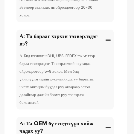
Бөөнөөр захиалах нь ойролцоогоор 20~30
хоног.
А: Та барааг хэрхэн тээвэрлэдэг
вэ?
А: Бид ихэвчлэн DHL, UPS, FEDEX гэх мэтээр
бараа тээвэрлэдэг. Тээвэрлэлтийн хугацаа
ойролцоогоор 5~8 хоног. Мөн бид
үйлчлүүлэгчдийн хүсэлтийн дагуу бараагаа
нисэх онгоцны буудал руу агаараар эсвэл
далайгаар далайн боомт руу тээвэрлэх
боломжтой.
А: Та OEM бүтээгдэхүүн хийж
чадах уу?