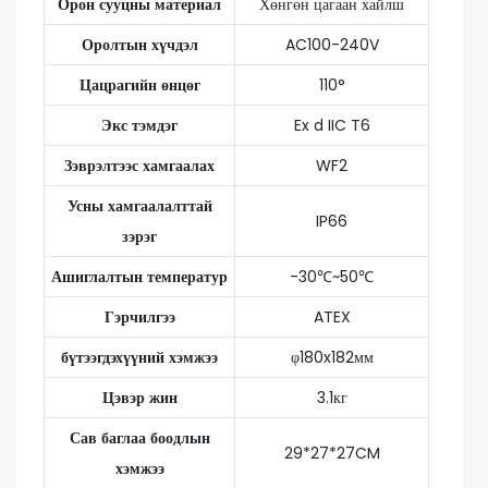
Орон сууцны материал
Хөнгөн цагаан хайлш
Оролтын хүчдэл
AC100-240V
Цацрагийн өнцөг
110°
Экс тэмдэг
Ex d IIC T6
Зэврэлтээс хамгаалах
WF2
Усны хамгаалалттай
IP66
зэрэг
Ашиглалтын температур
-30℃~50℃
Гэрчилгээ
ATEX
бүтээгдэхүүний хэмжээ
φ180x182мм
Цэвэр жин
3.1кг
Сав баглаа боодлын
29*27*27CM
хэмжээ