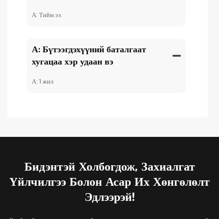
А: Тийм ээ.
А: Бүтээгдэхүүний баталгаат
хугацаа хэр удаан вэ
А: 1 жил
Бидэнтэй Холбогдож, Захиалгат
Үйлчилгээ Болон Асар Их Хөнгөлөлт
Эдлээрэй!