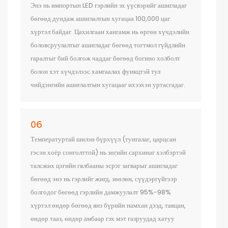
Энэ нь импортын LED гэрлийн эх үүсвэрийг ашигладаг
бөгөөд дундаж ашиглалтын хугацаа 100,000 цаг
хүртэл байдаг. Цахилгаан хангамж нь өргөн хүчдэлийн
боловсруулалтыг ашигладаг бөгөөд тогтмол гүйдлийн
гаралтыг бий болгож чаддаг бөгөөд богино холболт
болон хэт хүчдэлээс хамгаалах функцтэй тул
чийдэнгийн ашиглалтын хугацааг ихээхэн уртасгадаг.
06
Температуртай шилэн бүрхүүл (тунгалаг, царцсан
гэсэн хоёр сонголттой) нь зөгийн сархинаг хэлбэртэй
талсжих цэгийн гялбааны эсрэг загварыг ашигладаг
бөгөөд энэ нь гэрлийг жигд, зөөлөн, сүүдэргүйгээр
болгодог бөгөөд гэрлийн дамжуулалт 95%-98%
хүртэл өндөр бөгөөд янз бүрийн намхан дээд, тавцан,
өндөр тааз, өндөр амбаар гэх мэт газруудад хатуу