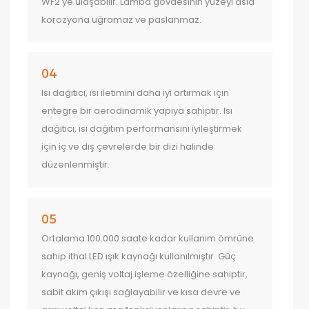
WF2'ye ulaşabilir. Lamba gövdesinin yüzeyi asla
korozyona uğramaz ve paslanmaz.
04
Isı dağıtıcı, ısı iletimini daha iyi artırmak için
entegre bir aerodinamik yapıya sahiptir. Isı
dağıtıcı, ısı dağıtım performansını iyileştirmek
için iç ve dış çevrelerde bir dizi halinde
düzenlenmiştir.
05
Ortalama 100.000 saate kadar kullanım ömrüne
sahip ithal LED ışık kaynağı kullanılmıştır. Güç
kaynağı, geniş voltaj işleme özelliğine sahiptir,
sabit akım çıkışı sağlayabilir ve kısa devre ve