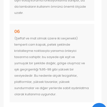
aşırı voltaj koruma fonksiyonlarına sahiptir, bu
da lambaların kullanım ömrünü önemli ölçüde
uzatır.
06
(Şeffaf ve mat olmak üzere iki seçenekli)
temperli cam kapak, petek şeklinde
kristalleşme noktasıyla yansıma önleyici
tasarıma sahiptir; bu sayede ışık eşit ve
yumuşak bir şekilde dağılır, gölge oluşmaz ve
ışık geçirgenliği %95-98 gibi yüksek bir
seviyededir. Bu nedenle alçak tezgahlar,
platformlar, yüksek tavanlar, yüksek
sundurmalar ve diğer yerlerde sabit aydınlatma
olarak kullanıma uygundur.