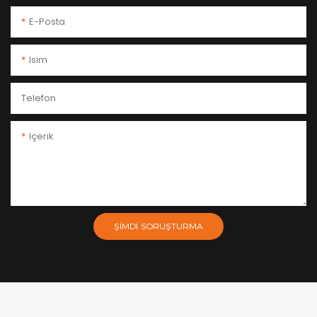
E-Posta
Isim
Telefon
Içerik
ŞIMDI SORUŞTURMA