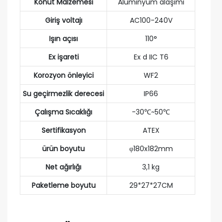
Konut Malzemesi
Alüminyum alaşımı
Giriş voltajı
AC100-240V
Işın açısı
110°
Ex işareti
Ex d IIC T6
Korozyon önleyici
WF2
Su geçirmezlik derecesi
IP66
Çalışma Sıcaklığı
-30℃~50℃
Sertifikasyon
ATEX
ürün boyutu
φ180x182mm
Net ağırlığı
3,1 kg
Paketleme boyutu
29*27*27CM