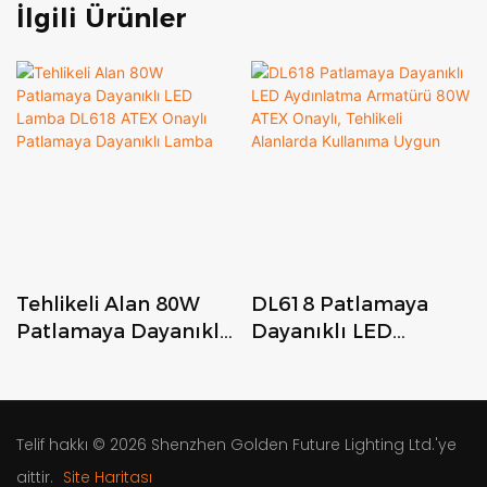
İlgili Ürünler
Tehlikeli Alan 80W
DL618 Patlamaya
Patlamaya Dayanıklı
Dayanıklı LED
LED Lamba DL618
Aydınlatma
ATEX Onaylı
Armatürü 80W ATEX
Patlamaya Dayanıklı
Onaylı, Tehlikeli
Lamba
Alanlarda Kullanıma
Telif hakkı © 2026
Shenzhen Golden Future Lighting Ltd.'ye
Uygun
aittir.
Site Haritası