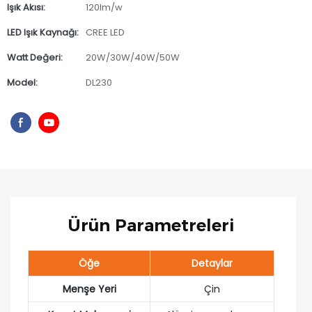
Işık Akısı:
120lm/w
LED Işık Kaynağı:
CREE LED
Watt Değeri:
20W/30W/40W/50W
Model:
DL230
Ürün Parametreleri
Öğe
Detaylar
Menşe Yeri
Çin