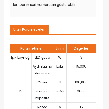
lambanın seri numarasını gösterebilir.
Ürün Parametreleri
Parametreler
Birim
Değerler
Işık kaynağı
LED gücü
W
3
Aydınlatma
Lüks
15,000
derecesi
Ömür
H
100,000
Pil
Nominal
mAh
6600
kapasite
Rated
V
3.7