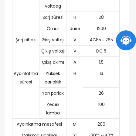
voltaeg
Şarj süresi
H
≤8
Ömür
daire
1200
Şarj cihazı
Giriş voltajı
V
AC85～265
Çıkış voltajı
V
DC 5
Çıkış akımı
A
1.5
Aydınlatma
Yüksek
H
13
süresi
parlaklık
Yarı parlak
26
Yedek
100
lamba
Aydınlatma mesafesi
M
200
Çalışma sıcaklığı
℃
-20℃～40℃