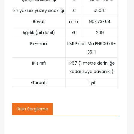
En yüksek yüzey sıcaklığı
℃
≤50℃
Boyut
mm
90×73×64
Ağırlık (pil dahil)
G
209
Ex-mark
I M1 Ex ia I Ma EN60079-
35-1
IP sınıfı
IP67 (1 metre derinliğe
kadar suya dayanıklı)
Garanti
1 yıl
Ürün Sergileme