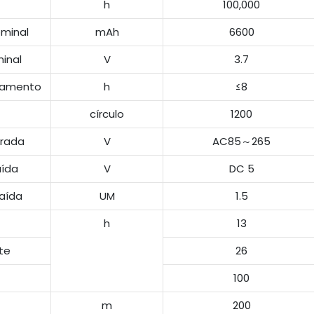
h
100,000
minal
mAh
6600
inal
V
3.7
gamento
h
≤8
círculo
1200
trada
V
AC85～265
aída
V
DC 5
aída
UM
1.5
h
13
nte
26
100
m
200