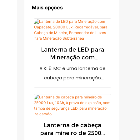
Mais opções
Lanterna de LED para
Mineração com
Capacete, 20000 Lux,
A KL5LMC é uma lanterna de
Recarregável, para
cabeça para mineração
Cabeça de Mineiro,
muito brilhante, com saída
Fornecedor de Luzes
de 20.000 lux. Possui
para Mineração
Subterrânea
indicador de bateria fraca
para lembrar o usuário de
recarregá-la quando a
Lanterna de cabeça
para mineiro de 25000
carga estiver baixa. Adota