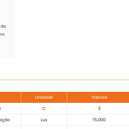
 da
ero
Unidade
Valores
D
C
3
nação
Lux
15,000