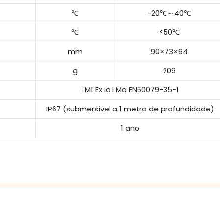
℃
-20℃～40℃
℃
≤50℃
mm
90×73×64
g
209
I M1 Ex ia I Ma EN60079-35-1
IP67 (submersível a 1 metro de profundidade)
1 ano