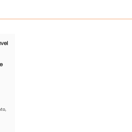
vel
e
to,