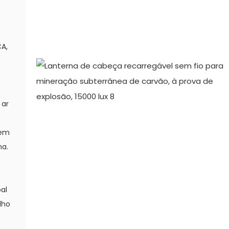
CA,
 ar
 em
ha.
pal
lho