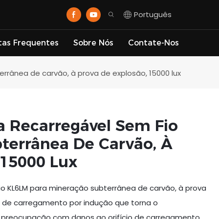
Português
tas Frequentes
Sobre Nós
Contate-Nos
rrânea de carvão, à prova de explosão, 15000 lux
a Recarregável Sem Fio
terrânea De Carvão, À
 15000 Lux
io KL6LM para mineração subterrânea de carvão, à prova
a de carregamento por indução que torna o
 preocupação com danos ao orifício de carregamento