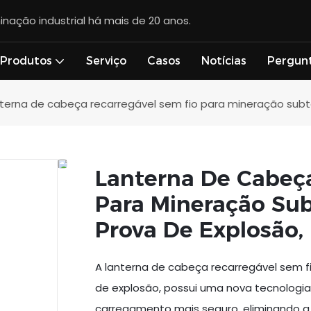
inação industrial há mais de 20 anos.
Produtos
Serviço
Casos
Notícias
Pergun
terna de cabeça recarregável sem fio para mineração subte
Lanterna De Cabeç
Para Mineração Sub
Prova De Explosão,
A lanterna de cabeça recarregável sem f
de explosão, possui uma nova tecnologi
carregamento mais seguro, eliminando a