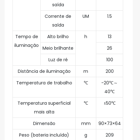
saída
Corrente de
UM
1.5
saída
Tempo de
Alto brilho
h
13
iluminação
Meio brilhante
26
Luz de ré
100
Distância de iluminação
m
200
Temperatura de trabalho
℃
-20℃～
40℃
Temperatura superficial
℃
≤50℃
mais alta
Dimensão
mm
90×73×64
Peso (bateria incluída)
g
209