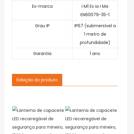
Ex-marca
I M1 Ex ia I Ma
EN60079-35-1
Grau IP
IP67 (submersível a
1 metro de
profundidade)
Garantia
1 ano
Exibição do produto