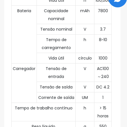
Vida útil
h
100,000
Bateria
Capacidade
mAh
7800
nominal
Tensão nominal
V
3.7
Tempo de
h
8~10
carregamento
Vida útil
círculo
1000
Carregador
Tensão de
V
AC100
entrada
～240
Tensão de saída
V
DC 4.2
Corrente de saída
UM
1
Tempo de trabalho contínuo
h
> 15
horas
Peso líquido
g
550