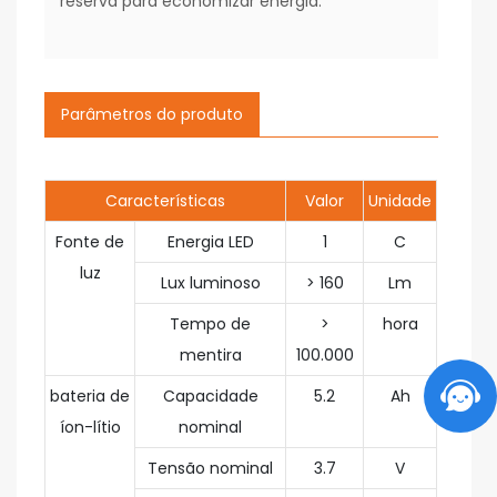
reserva para economizar energia.
Parâmetros do produto
Características
Valor
Unidade
Fonte de
Energia LED
1
C
luz
Lux luminoso
> 160
Lm
Tempo de
>
hora
mentira
100.000
bateria de
Capacidade
5.2
Ah
íon-lítio
nominal
Tensão nominal
3.7
V