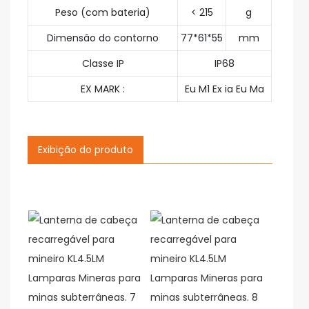
Peso (com bateria)
< 215
g
Dimensão do contorno
77*61*55
mm
Classe IP
IP68
EX MARK :
Eu M1 Ex ia Eu Ma
Exibição do produto