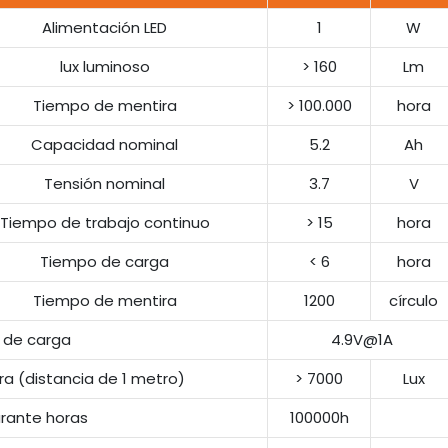
Alimentación LED
1
W
lux luminoso
> 160
Lm
Tiempo de mentira
> 100.000
hora
Capacidad nominal
5.2
Ah
Tensión nominal
3.7
V
Tiempo de trabajo continuo
> 15
hora
Tiempo de carga
< 6
hora
Tiempo de mentira
1200
círculo
e de carga
4.9V@1A
ra (distancia de 1 metro)
> 7000
Lux
urante horas
100000h