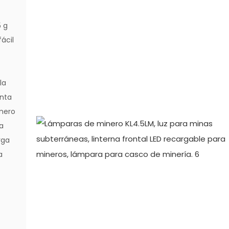
5 g
fácil
la
enta
úmero
la
rga
a