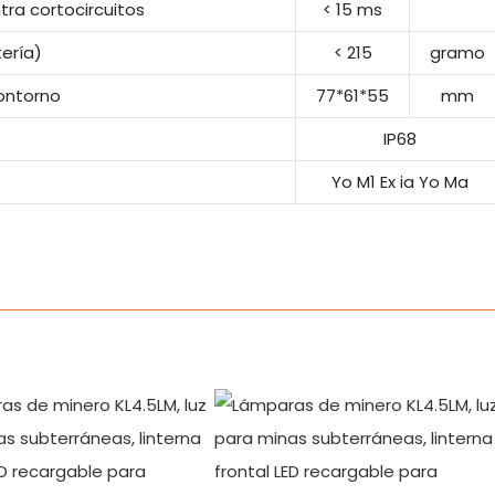
ra cortocircuitos
< 15 ms
ería)
< 215
gramo
ontorno
77*61*55
mm
IP68
Yo M1 Ex ia Yo Ma