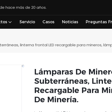
esde hace más de 20 años.
ctos
Servicio
Casos
Noticias
Preguntas F
erráneas, linterna frontal LED recargable para mineros, lám
Lámparas De Minero
Subterráneas, Linte
Recargable Para Mi
De Minería.