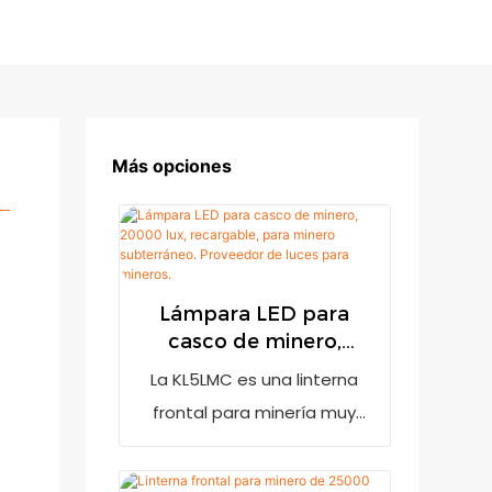
Más opciones
Lámpara LED para
casco de minero,
20000 lux, recargable,
La KL5LMC es una linterna
para minero
frontal para minería muy
subterráneo.
brillante con una salida de
Proveedor de luces
20000 lux. Cuenta con un
para mineros.