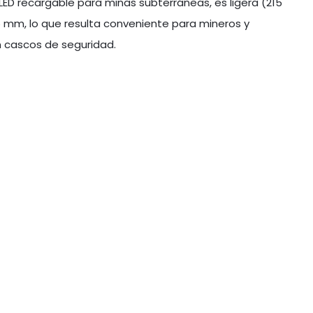
LED recargable para minas subterráneas, es ligera (215
5 mm, lo que resulta conveniente para mineros y
n cascos de seguridad.