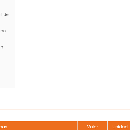
il de
 no
un
icas
Valor
Unidad