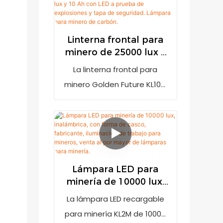
indicador de batería baja
para recordar al usuario que
debe recargarla cuando la
Linterna frontal para
minero de 25000 lux y
batería esté baja. Incorpora
10 Ah con LED a
una batería recargable de
La linterna frontal para
prueba de explosiones
iones de litio de 7800 mAh
minero Golden Future KL10M
y tapa de seguridad.
(marca LG) y tecnología LED
de 25000 lux y 10 Ah con
Lámpara para minero
avanzada con carcasa de
batería 18650 es la mejor
de carbón.
policarbonato a prueba de
linterna para minería con
balas y lente de vidrio
indicador de batería baja
templado. Además, cuenta
para recordar al usuario que
Lámpara LED para
con un cargador con
la recargue cuando la
minería de 10000 lux,
sistema de carga
energía sea insuficiente.
inalámbrica, con
La lámpara LED recargable
controlado por MCU, con un
Incorpora una batería
forma de casco,
para minería KL2M de 10000
tiempo de carga de hasta 8
recargable de iones de litio
fabricante, iluminación