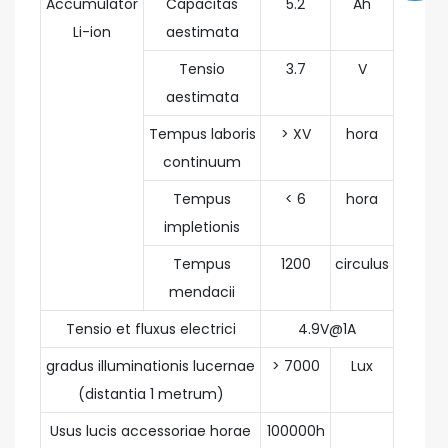
Accumulator
Capacitas
5.2
Ah
Li-ion
aestimata
Tensio
3.7
V
aestimata
Tempus laboris
> XV
hora
continuum
Tempus
< 6
hora
impletionis
Tempus
1200
circulus
mendacii
Tensio et fluxus electrici
4.9V@1A
gradus illuminationis lucernae
> 7000
Lux
(distantia 1 metrum)
Usus lucis accessoriae horae
100000h