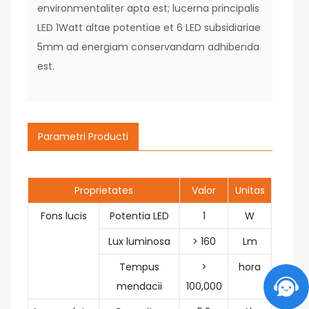
environmentaliter apta est; lucerna principalis
LED 1Watt altae potentiae et 6 LED subsidiariae
5mm ad energiam conservandam adhibenda
est.
Parametri Producti
Proprietates
Valor
Unitas
Fons lucis
Potentia LED
1
W
Lux luminosa
> 160
Lm
Tempus
>
hora
mendacii
100,000