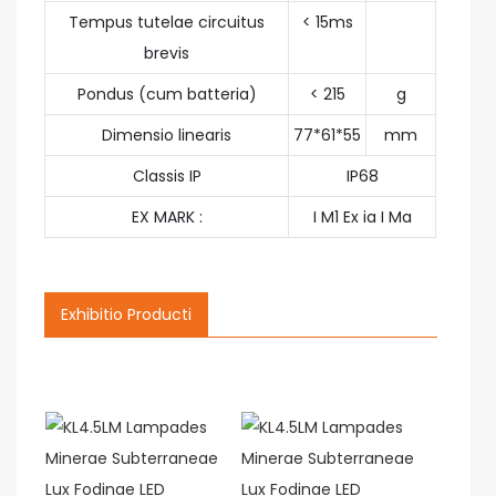
Tempus tutelae circuitus
< 15ms
brevis
Pondus (cum batteria)
< 215
g
Dimensio linearis
77*61*55
mm
Classis IP
IP68
EX MARK :
I M1 Ex ia I Ma
Exhibitio Producti