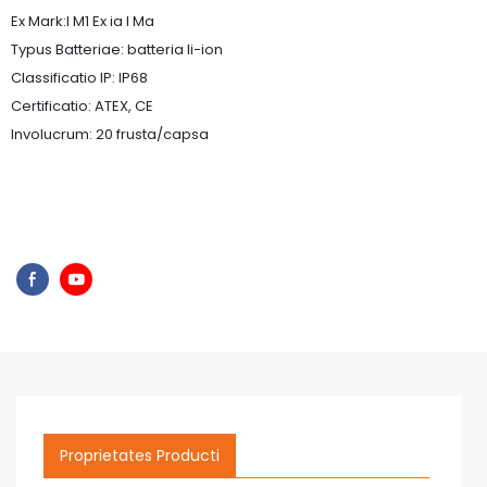
Ex Mark:I M1 Ex ia I Ma
Typus Batteriae: batteria li-ion
Classificatio IP: IP68
Certificatio: ATEX, CE
Involucrum: 20 frusta/capsa
Proprietates Producti