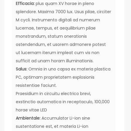
Efficacia:
plus quam XV horae in pleno
splendore. Maxima 7000 lux. Usus pilae, circiter
M cycli. Instrumento digitali ad numerum
lucernae, tempus, et aequilibrium pilae
monstrandum, statum onerationis
ostendendum, et usorem admonere potest
ut lucernam iterum impleat cum vis non
sufficit ad unam horam illuminationis.
Salus:
Omnia in uno capsa ex materia plastica
PC, optimam proprietatem explosionis
resistentiae faciunt.
Praesidium in circuitu electrico brevi,
exstinctio automatica in receptaculo, 100,000
horae vitae LED
Ambientale:
Accumulator Li-ion sine
sustentatione est, et materia Li-ion