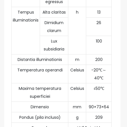
egressus
Tempus
Alta claritas
h
13
illuminationis
Dimidium
26
clarum
Lux
100
subsidiaria
Distantia illuminationis
m
200
Temperatura operandi
Celsius
-20℃～
40℃
Maxima temperatura
Celsius
≤50℃
superficiei
Dimensio
mm
90×73×64
Pondus (pila inclusa)
g
209