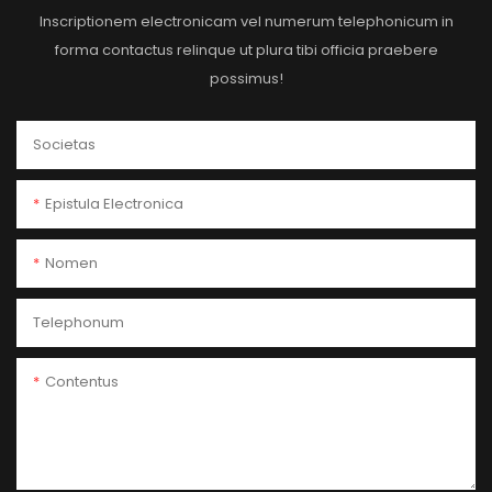
Inscriptionem electronicam vel numerum telephonicum in
forma contactus relinque ut plura tibi officia praebere
possimus!
Societas
Epistula Electronica
Nomen
Telephonum
Contentus