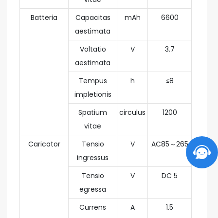
Batteria
Capacitas
mAh
6600
aestimata
Voltatio
V
3.7
aestimata
Tempus
h
≤8
impletionis
Spatium
circulus
1200
vitae
Caricator
Tensio
V
AC85～265
ingressus
Tensio
V
DC 5
egressa
Currens
A
1.5