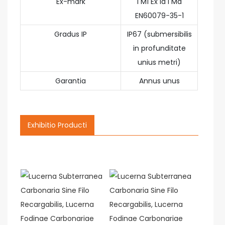
Ex-mark
I M1 Ex ia I Ma
EN60079-35-1
Gradus IP
IP67 (submersibilis
in profunditate
unius metri)
Garantia
Annus unus
Exhibitio Producti