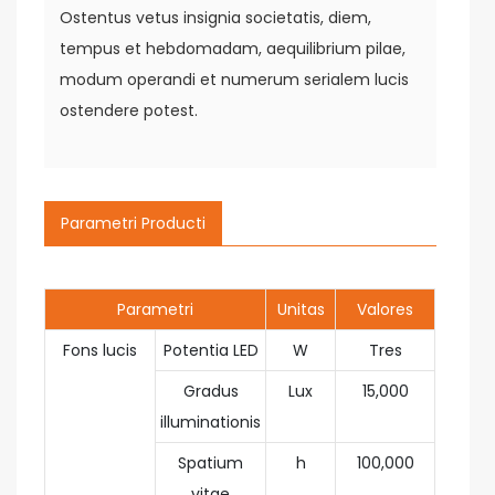
Ostentus vetus insignia societatis, diem,
tempus et hebdomadam, aequilibrium pilae,
modum operandi et numerum serialem lucis
ostendere potest.
Parametri Producti
Parametri
Unitas
Valores
Fons lucis
Potentia LED
W
Tres
Gradus
Lux
15,000
illuminationis
Spatium
h
100,000
vitae