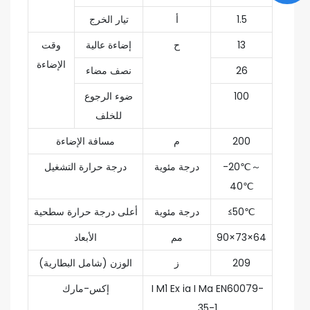
1.5
أ
تيار الخرج
13
ح
إضاءة عالية
وقت
الإضاءة
26
نصف مضاء
100
ضوء الرجوع
للخلف
200
م
مسافة الإضاءة
-20℃～
درجة مئوية
درجة حرارة التشغيل
40℃
≤50℃
درجة مئوية
أعلى درجة حرارة سطحية
90×73×64
مم
الأبعاد
209
ز
الوزن (شامل البطارية)
I M1 Ex ia I Ma EN60079-
إكس-مارك
35-1