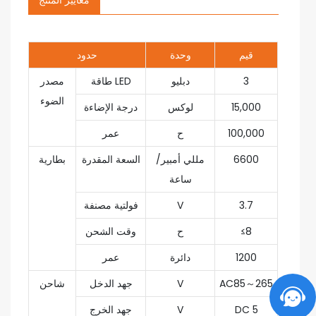
معايير المنتج
قيم
وحدة
حدود
3
دبليو
طاقة LED
مصدر
الضوء
15,000
لوكس
درجة الإضاءة
100,000
ح
عمر
6600
مللي أمبير/
السعة المقدرة
بطارية
ساعة
3.7
V
فولتية مصنفة
≤8
ح
وقت الشحن
1200
دائرة
عمر
AC85～265
V
جهد الدخل
شاحن
DC 5
V
جهد الخرج