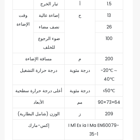
1.5
أ
تيار الخرج
13
ح
إضاءة عالية
وقت
الإضاءة
26
نصف مضاء
100
ضوء الرجوع
للخلف
200
م
مسافة الإضاءة
-20℃～
درجة مئوية
درجة حرارة التشغيل
40℃
≤50℃
درجة مئوية
أعلى درجة حرارة سطحية
90×73×64
مم
الأبعاد
209
ز
الوزن (شامل البطارية)
I M1 Ex ia I Ma EN60079-
إكس-مارك
35-1