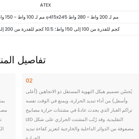
ATEX
φ356x232 مم لـ 100 واط ~ 150 واط؛ φ415x245 مم لـ 200 واط ~ 280 واط
8.8 كجم للقدرة من 100 إلى 150 واط؛ 10.5 كجم للقدرة من 200 إلى 280 واط
تفاصيل المنت
02
يُحسّن تصميم هيكل التهوية المستقل ذو الاتجاهين (أعلى
وأسفل) من أداء تبديد الحرارة، ويمنع في الوقت نفسه
تراكم الغبار الذي يحدث عادةً في مشتتات حرارة مصابيح
مصدر
LED التقليدية. وقد رُتّب المشتت الحراري على شكل
ت
مصفوفة من الدوائر الداخلية والخارجية لتعزيز كفاءة تبديد
ال
الحرارة.