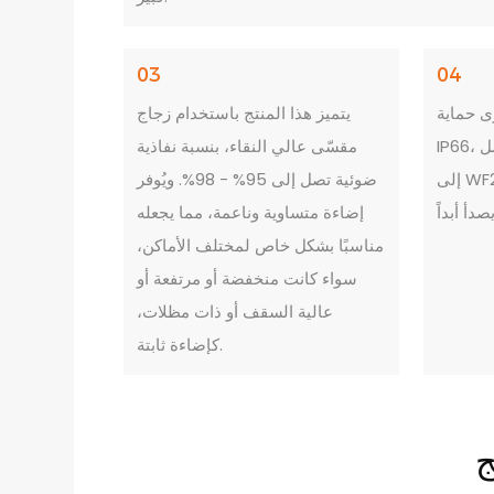
03
04
ى حماية
يتميز هذا المنتج باستخدام زجاج
IP66، ومستوى مقاومة للتآكل يصل
مقسّى عالي النقاء، بنسبة نفاذية
إلى WF2. سطح جسم المصباح لا
ضوئية تصل إلى 95% - 98%. ويُوفر
إضاءة متساوية وناعمة، مما يجعله
مناسبًا بشكل خاص لمختلف الأماكن،
سواء كانت منخفضة أو مرتفعة أو
عالية السقف أو ذات مظلات،
كإضاءة ثابتة.
ج