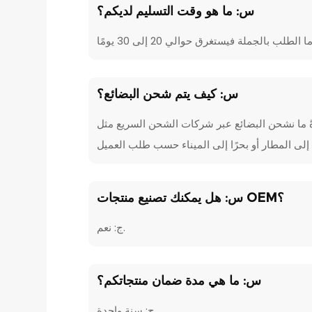
س: ما هو وقت التسليم لديكم؟
س: كيف يتم شحن البضائع؟
شحن البضائع عبر شركات الشحن السريع مثل DHL وUPS وFEDEX وغيرها لطلبات العينات. مدة الشحن
س: هل يمكنك تصنيع منتجات OEM؟
ج: نعم.
س: ما هي مدة ضمان منتجاتكم؟
ج: سنة واحدة