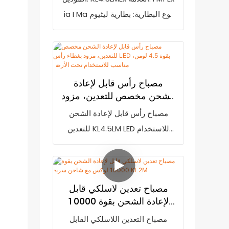
للماء بمعيار IP68 لعمال
ia I Ma نوع البطارية: بطارية ليثيوم
الحماية: IP65
المناجم
أيون تصنيف الحماية: IP68
الشهادات: ATEX، CE التعبئة: 20
قطعة/كرتونة. مصباح التعدين
اللاسلكي القابل لإعادة الشحن من
مصباح رأس قابل لإعادة
المصنع Golden Future KL4.5LM
الشحن مخصص للتعدين، مزود
LED خفيف الوزن (215 جرامًا)
بغطاء رأس LED بقوة 4.5
مصباح رأس قابل لإعادة الشحن
لومن، مناسب للاستخدام تحت
وحجمه صغير (77 × 61 × 55 ملم)،
للتعدين KL4.5LM LED للاستخدام
الأرض
مما يجعله مناسبًا لعمال المناجم
تحت الأرض، يتميز بمزايا لا تُضاهى
وعمال البناء الذين يرتدون خوذات
من حيث الأداء والجودة والمظهر،
الأمان.
ويحظى بسمعة طيبة في السوق
مصباح تعدين لاسلكي قابل
مقارنةً بالمنتجات المماثلة. تُعالج
لإعادة الشحن بقوة 10000
GoldenFuture عيوب المنتجات
لوكس مع شاحن سريع KL2M
مصباح التعدين اللاسلكي القابل
السابقة وتُحسّنها باستمرار. يمكن