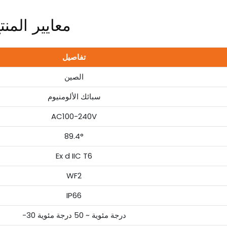
معايير المنت
تفاصيل
الصين
سبائك الألومنيوم
AC100-240V
89.4°
Ex d IIC T6
WF2
IP66
-30 درجة مئوية ~ 50 درجة مئوية