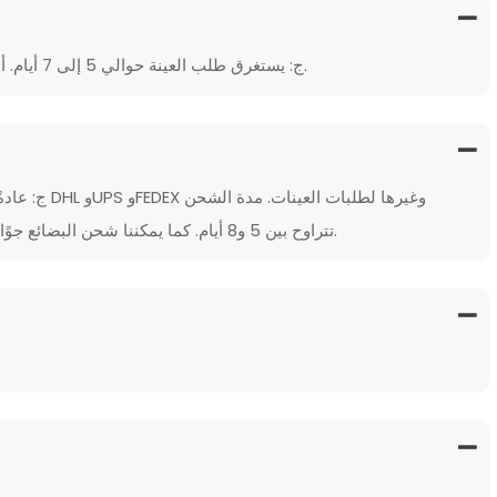
ج: يستغرق طلب العينة حوالي 5 إلى 7 أيام. أما الطلب بالجملة فيستغرق حوالي 20 إلى 30 يومًا.
ج: عادةً ما ن
تتراوح بين 5 و8 أيام. كما يمكننا شحن البضائع جوًا إلى المطار أو بحرًا إلى الميناء حسب طلب العميل.