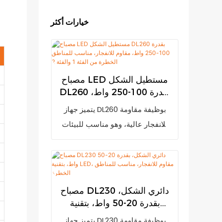
خيارات أكثر
مصباح LED مستطيل الشكل
DL260 بقدرة 100-250 واط،
مقاوم للانفجار، مناسب
يتميز جهاز DL260 بوظيفة مقاومة
للمناطق الخطرة من الفئة 1
للانفجار عالية، وهو مناسب للبيئات
والفئة 2
الغازية القابلة للاشتعال من الفئات
IIA وIIB وIIC، بالإضافة إلى مختلف
الأماكن القابلة للاشتعال والانفجار.
يُستخدم بشكل أساسي في السكك
مصباح DL230 دائري الشكل،
الحديدية، والطاقة الكهربائية،
بقدرة 20-50 واط، بتقنية
والتعدين، والبترول، والبتروكيماويات،
LED، مقاوم للانفجار، مناسب
يتميز جهاز DL230 بوظيفة مقاومة