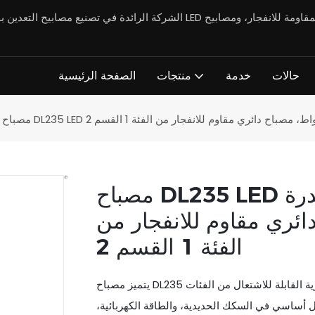
حالات
خدمة
منتجات
الصفحة الرئيسية
مصباح DL235 LED عالي الإضاءة مقاوم للانفجار بقدرة
 مصباح دائري مقاوم للانفجار من
الفئة 1 القسم 2
يتميز مصباح DL235 بوظيفة مقاومة انفجار ممتازة، وهو مناسب للبيئات الغازية القابلة للاشتعال من الفئات IIA وIIB وIIC،
كل أساسي في السكك الحديدية، والطاقة الكهربائية،