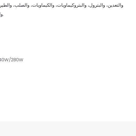
والتعدين، والبترول، والبتروكيماويات، والكيماويات، والصلب، والطي
والمحطات والمنشآت الكبيرة والأماكن العامة وغيرها.
240W/280W