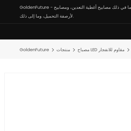
GoldenFuture - الشركة الرائدة في تصنيع مصابيح التعدين بما في ذلك مصابيح أغطية التعدين، ومصابيح LED المقاومة للانفجار، ومصابيح LED
لأرصفة التحميل، وما إلى ذلك.
مصباح LED مقاوم للانفجار
منتجات
GoldenFuture