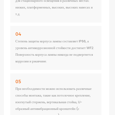
для стационарного освещения в различных местах:
низких, платформенных, высоких, высоких навесах и
т.д.
04
Степень защиты корпуса лампы составляет IP66, а
уровень антикоррозионной стойкости достигает WF2.
Поверхность корпуса лампы никогда не подвергнется
коррозии и ржавчине.
05
При необходимости можно использовать различные
способы монтажа, такие как потолочное крепление,
изогнутый стержень, вертикальная стойка, U-
образный антивибрационный кронштейн (с