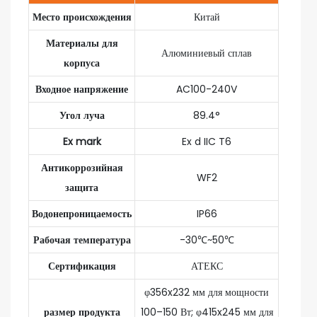
Место происхождения
Китай
Материалы для
Алюминиевый сплав
корпуса
Входное напряжение
AC100-240V
Угол луча
89.4°
Ex mark
Ex d IIC T6
Антикоррозийная
WF2
защита
Водонепроницаемость
IP66
Рабочая температура
-30℃~50℃
Сертификация
АТЕКС
φ356x232 мм для мощности
размер продукта
100–150 Вт; φ415x245 мм для