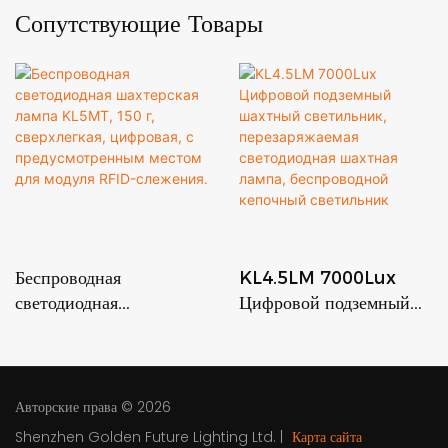
Сопутствующие Товары
Беспроводная
KL4.5LM 7000Lux
светодиодная
Цифровой подземный
шахтерская лампа
шахтный светильник,
KL5MT, 150 г,
перезаряжаемая
сверхлегкая, цифровая, с
светодиодная шахтная
предусмотренным
лампа, беспроводной
Авторские права © 2026
местом для модуля
кепочный светильник
Shenzhen Golden Future Lighting Ltd.
|
Карта сайта