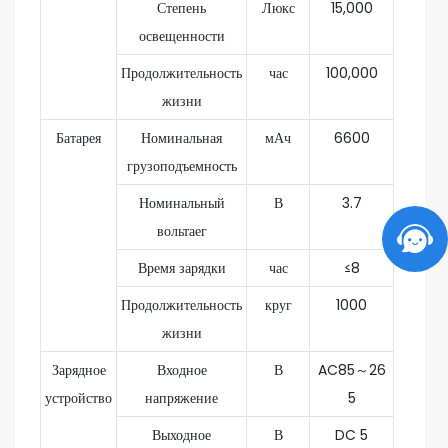
Степень
Люкс
15,000
освещенности
Продолжительность
час
100,000
жизни
Батарея
Номинальная
мАч
6600
грузоподъемность
Номинальный
В
3.7
вольтаег
Время зарядки
час
≤8
Продолжительность
круг
1000
жизни
Зарядное
Входное
В
AC85～26
устройство
напряжение
5
Выходное
В
DC 5