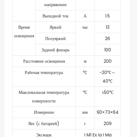
напряжение
Выходной ток
А
1.5
Время
Яркий
час
13
освещения
Полуяркий
26
Задний фонарь
100
Расстояние освещения
м
200
Рабочая температура
℃
-20℃～
40℃
Максимальная температура
℃
≤50℃
поверхности
Измерение
мм
90×73×64
Вес (с батареей)
г
209
Эксмарк
I M1 Ex ia I Ma