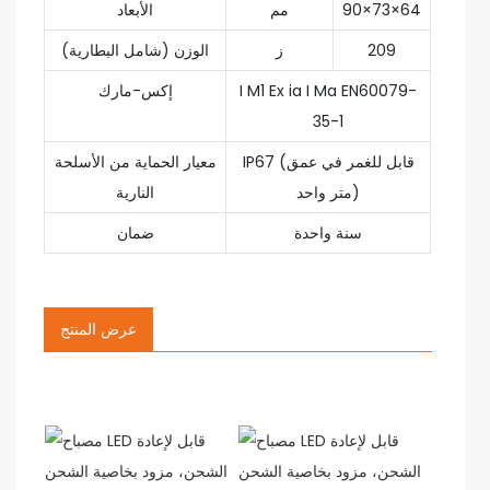
90×73×64
مم
الأبعاد
209
ز
الوزن (شامل البطارية)
I M1 Ex ia I Ma EN60079-
إكس-مارك
35-1
IP67 (قابل للغمر في عمق
معيار الحماية من الأسلحة
متر واحد)
النارية
سنة واحدة
ضمان
عرض المنتج