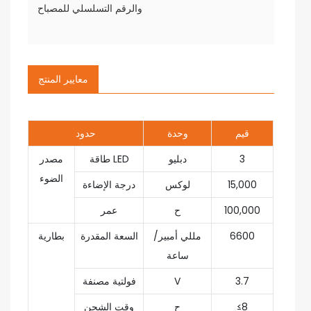
والرقم التسلسلي للمصباح
معايير المنتج
قيم
وحدة
حدود
3
دبليو
طاقة LED
مصدر
الضوء
15,000
لوكس
درجة الإضاءة
100,000
ح
عمر
6600
مللي أمبير/
السعة المقدرة
بطارية
ساعة
3.7
V
فولتية مصنفة
≤8
ح
وقت الشحن