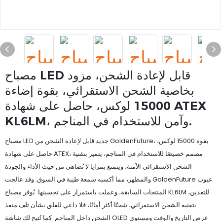
مصباح LED قابل لإعادة الشحن، مزود
بخاصية الشحن الاستقرائي، بقوة إضاءة
15000 لوكس، حاصل على شهادة ATEX
KL6LM، وآمن للاستخدام في المناجم.
مصباح LED جديد قابل لإعادة الشحن من GoldenFuture، بقوة 15000 لوكس،
حاصل على شهادة ATEX، مصمم خصيصًا للاستخدام في المناجم، يتميز بتقنية
الشحن الاستقرائي الآمنة، ويتمتع بمزايا لا تُضاهى من حيث الأداء والجودة
والمظهر، مما أكسبه سمعة طيبة في السوق. وقد عالجت GoldenFuture عيوب
المنتجات السابقة، وعملت باستمرار على تحسينها. يُوفر مصباح KL6LM للتعدين،
بتقنية الشحن الاستقرائي، شحنًا أكثر أمانًا، فلا داعي للقلق بشأن تلف منفذ
الشحن داخل المناجم. كما تُتيح لك شاشة OLED عرض التاريخ والوقت ومستوى