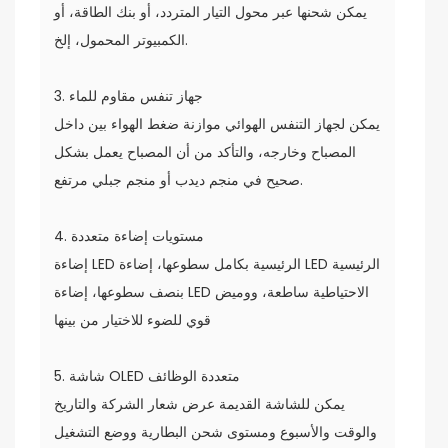
يمكن شحنها عبر محول التيار المتردد، أو بنك الطاقة، أو
الكمبيوتر المحمول، إلخ.
3. جهاز تنفس مقاوم للماء
يمكن لجهاز التنفس الهوائي موازنة ضغط الهواء بين داخل
المصباح وخارجه، والتأكد من أن المصباح يعمل بشكل
صحيح في منجم ديدب أو منجم جبلي مرتفع.
4. مستويات إضاءة متعددة
إضاءة LED الرئيسية بكامل سطوعها، إضاءة LED الرئيسية
بنصف سطوعها، إضاءة LED الاحتياطية ساطعة، ووميض
قوي للضوء للاختيار من بينها
5. شاشة OLED متعددة الوظائف
يمكن للشاشة القديمة عرض شعار الشركة والتاريخ
والوقت والأسبوع ومستوى شحن البطارية ووضع التشغيل