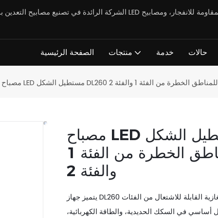
حالات
خدمة
منتجات
الصفحة الرئيسية
مصباح LED مستطيل الشكل DL260 بقدرة 100-250
واط، مقاوم للانفجار، مناسب للمناطق الخطرة من الفئة 1
والفئة 2
يتميز جهاز DL260 بوظيفة مقاومة للانفجار عالية، وهو مناسب للبيئات الغازية القابلة للاشتعال من الفئات IIA وIIB وIIC،
كل أساسي في السكك الحديدية، والطاقة الكهربائية،