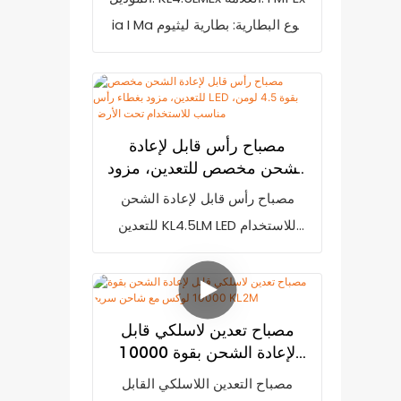
للماء بمعيار IP68 لعمال
ia I Ma نوع البطارية: بطارية ليثيوم
الحماية: IP65
المناجم
أيون تصنيف الحماية: IP68
الشهادات: ATEX، CE التعبئة: 20
قطعة/كرتونة. مصباح التعدين
اللاسلكي القابل لإعادة الشحن من
مصباح رأس قابل لإعادة
المصنع Golden Future KL4.5LM
الشحن مخصص للتعدين، مزود
LED خفيف الوزن (215 جرامًا)
بغطاء رأس LED بقوة 4.5
مصباح رأس قابل لإعادة الشحن
لومن، مناسب للاستخدام تحت
وحجمه صغير (77 × 61 × 55 ملم)،
للتعدين KL4.5LM LED للاستخدام
الأرض
مما يجعله مناسبًا لعمال المناجم
تحت الأرض، يتميز بمزايا لا تُضاهى
وعمال البناء الذين يرتدون خوذات
من حيث الأداء والجودة والمظهر،
الأمان.
ويحظى بسمعة طيبة في السوق
مصباح تعدين لاسلكي قابل
مقارنةً بالمنتجات المماثلة. تُعالج
لإعادة الشحن بقوة 10000
GoldenFuture عيوب المنتجات
لوكس مع شاحن سريع KL2M
مصباح التعدين اللاسلكي القابل
السابقة وتُحسّنها باستمرار. يمكن