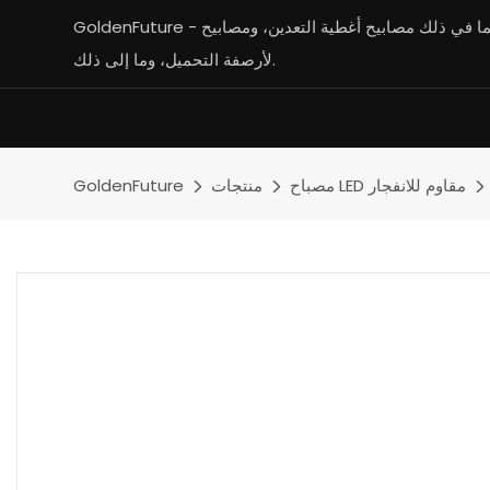
GoldenFuture - الشركة الرائدة في تصنيع مصابيح التعدين بما في ذلك مصابيح أغطية التعدين، ومصابيح LED المقاومة للانفجار، ومصابيح LED
لأرصفة التحميل، وما إلى ذلك.
مصباح LED مقاوم للانفجار
منتجات
GoldenFuture