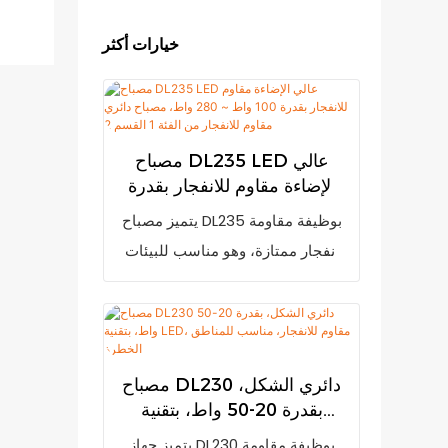
خيارات أكثر
مصباح DL235 LED عالي
الإضاءة مقاوم للانفجار بقدرة
100 واط ~ 280 واط، مصباح
يتميز مصباح DL235 بوظيفة مقاومة
دائري مقاوم للانفجار من الفئة
انفجار ممتازة، وهو مناسب للبيئات
1 القسم 2
الغازية القابلة للاشتعال من الفئات
IIA وIIB وIIC، بالإضافة إلى مختلف
الأماكن القابلة للاشتعال والانفجار.
يُستخدم بشكل أساسي في السكك
مصباح DL230 دائري الشكل،
الحديدية، والطاقة الكهربائية،
بقدرة 20-50 واط، بتقنية
والتعدين، والبترول، والبتروكيماويات،
LED، مقاوم للانفجار، مناسب
يتميز جهاز DL230 بوظيفة مقاومة