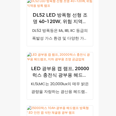
발성 장소에 적합하며, 주로 철도,
전력, 야금, 석유, 석유화학, 화학,
DL52 LED 방폭형 선형 조
철강, 항공, 선박 및 공장, 역, 대형
명 40~120W, 위험 지역용
시설, 행사장 등에서 효율적인 조
방폭 램프
DL52 방폭등은 IIA, IIB, IIC 등급의
명으로 사용됩니다.
폭발성 가스 환경 및 다양한 가연
성 및 폭발성 장소에 적합하며, 주
로 철도, 전력, 야금, 석유, 석유화
학, 화학, 철강, 항공, 해운 및 각종
LED 광부용 캡 램프, 20000
공장 지역, 야적장, 대규모 시설, 행
럭스 충전식 광부용 헤드램
사장 등 고효율 조명이 필요한 장
프, 지하 광부용 조명 공급업
KL5LMC는 20,000lux의 매우 밝은
소에 사용됩니다.
체
광량을 자랑하는 광산용 헤드램프
입니다. 배터리 잔량이 부족할 경
우 충전 시기를 알려주는 저전력
표시 기능이 있습니다. 7800mAh