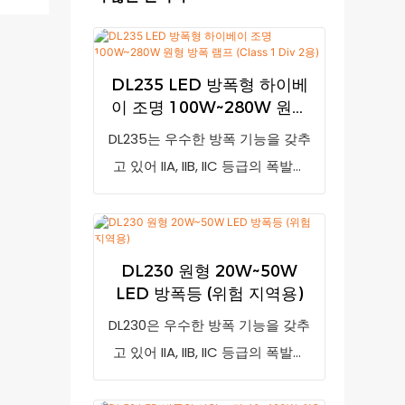
DL235 LED 방폭형 하이베
이 조명 100W~280W 원형
방폭 램프 (Class 1 Div 2
DL235는 우수한 방폭 기능을 갖추
용)
고 있어 IIA, IIB, IIC 등급의 폭발성
가스 환경 및 다양한 가연성 및 폭
발성 장소에 적합하며, 주로 철도,
전력, 야금, 석유, 석유화학, 화학,
DL230 원형 20W~50W
철강, 항공, 선박 및 공장, 역, 대형
LED 방폭등 (위험 지역용)
시설, 행사장 등에서 효율적인 조
DL230은 우수한 방폭 기능을 갖추
명으로 사용됩니다.
고 있어 IIA, IIB, IIC 등급의 폭발성
가스 환경 및 다양한 가연성 및 폭