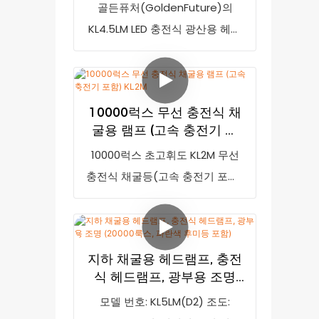
마이너 라이트)
골든퓨처(GoldenFuture)의
리한 크기로, 안전 헬멧을 착용하
KL4.5LM LED 충전식 광산용 헤드
는 광부 및 건설 작업자에게 적합
램프는 시중 유사 제품과 비교했
합니다.
을 때 성능, 품질, 외관 등에서 비
교할 수 없는 탁월한 장점을 자랑
10000럭스 무선 충전식 채
하며 시장에서 높은 평판을 얻고
굴용 램프 (고속 충전기 포
있습니다. 골든퓨처는 기존 제품
함) KL2M
10000럭스 초고휘도 KL2M 무선
의 단점을 개선하고 지속적으로
충전식 채굴등(고속 충전기 포함)
발전시켜 왔습니다. KL4.5LM LED
은 시중 유사 제품과 비교했을 때
충전식 헤드램프는 고객의 요구에
성능, 품질, 외관 등 모든 면에서
따라 사양을 맞춤 제작할 수 있습
비교할 수 없는 탁월한 장점을 자
니다. 이 제품은 215g의 가벼운 무
지하 채굴용 헤드램프, 충전
랑하며 시장에서 높은 평판을 얻
게와 77*61*55mm의 휴대하기
식 헤드램프, 광부용 조명
고 있습니다. GoldenFuture는 기
편리한 크기로, 안전 헬멧을 착용
(20000룩스, 파란색 후미등
모델 번호: KL5LM(D2) 조도:
존 제품의 단점을 개선하고 지속
하는 광부 및 건설 작업자에게 적
포함)