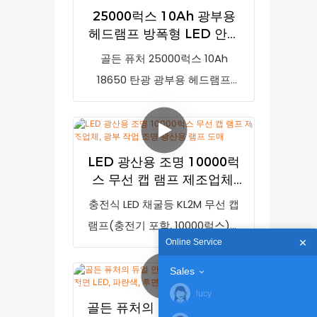
25000럭스 10Ah 광부용
충전식 리튬 이온 배터리(LG 브랜
헤드램프 방폭형 LED 안전
드)와 첨단 LED 기술, 방탄 PC 하
캡 석탄 채굴용 광부 램프
골든 퓨처 25000럭스 10Ah
우징 및 강화 유리 렌즈를 채택했
18650 탄광 광부용 헤드램프
으며, MCU 제어 충전 시스템을 통
KL10M은 배터리 잔량 부족 시 충
해 8시간 이내에 완충됩니다. 모델
전 시기를 알려주는 저전력 표시
번호: KL5LMC, 광량: 20,000lux, 특
기능이 있는 최고의 고휘도 광부
징: 저전력 표시, 방진/방수 등급:
LED 광산용 조명 10000럭
용 헤드램프입니다. 10000mAh
IM1, IP68
스 무선 캡 램프 제조업체,
충전식 리튬 이온 배터리(LG 브랜
광부 작업 조명 광산용 램프
충전식 LED 채굴등 KL2M 무선 캡
드)와 방탄 PC 하우징 및 강화 유
도매
램프(충전기 포함, 10000럭스)는
리 렌즈를 사용한 첨단 LED 기술,
Online Service
시중 유사 제품과 비교했을 때 성
그리고 MCU 제어 충전 시스템을
능, 품질, 외관 등 모든 면에서 비
탑재했습니다. 모델 번호: KL10M,
Sales
교할 수 없는 탁월한 장점을 자랑
밝기: 25000럭스, 배터리 용량:
lucy
골든 퓨처의 듀얼 안전 채굴
하며 시장에서 높은 평판을 얻고
10Ah, 기능: 저전력 표시, 안전 등