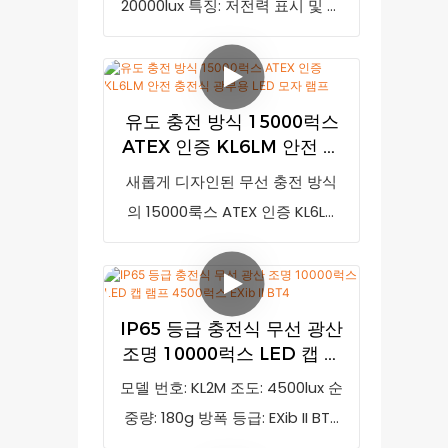
20000lux 특징: 저전력 표시 및 안
적으로 제품을 발전시켜 왔습니
합합니다. 모델: KL4.5LM, Ex 마크:
전 후미등 방폭 마크: IM1 Ex ia I
다. 10000럭스 초고휘도 KL2M 무
I M1 Ex ia I Ma, 배터리 종류: 리튬
Ma IP 등급: IP68
선 충전식 채굴등(고속 충전기 포
이온 배터리, IP 등급: IP68, 인증:
함)의 사양은 고객의 요구에 따라
ATEX, CE, 포장: 20개/상자
유도 충전 방식 15000럭스
맞춤 제작이 가능합니다. 모델 번
ATEX 인증 KL6LM 안전 충
호: KL2M, 조도: 4500럭스, 순중량:
전식 광부용 LED 모자 램프
새롭게 디자인된 무선 충전 방식
180g, 방폭 등급: EXib II BT4, 방
의 15000룩스 ATEX 인증 KL6LM
수/방진 등급: IP65
안전 충전식 광산용 LED 캡 램프는
시중 유사 제품과 비교했을 때 성
능, 품질, 외관 등 모든 면에서 비
IP65 등급 충전식 무선 광산
교할 수 없는 탁월한 장점을 자랑
조명 10000럭스 LED 캡 램
하며 시장에서 높은 평판을 얻고
프 4500럭스 EXib II BT4
모델 번호: KL2M 조도: 4500lux 순
있습니다. GoldenFuture는 기존
중량: 180g 방폭 등급: EXib II BT4
제품의 단점을 개선하고 지속적으
IP 등급: IP65