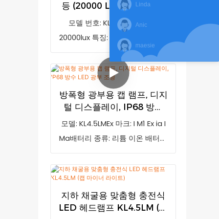
등 (20000 Lux, 전면 LED,
Linda
있습니다. GoldenFuture는 기존
급: IP68
파란색, 후면 경고등)
모델 번호: KL5LM(D2) 조도:
제품의 단점을 개선하고 지속적으
Anic
20000lux 특징: 저전력 표시 및 안
로 제품을 발전시켜 왔습니다. 충
maesie
전 후미등 방폭 마크: IM1 Ex ia I
전식 LED 채굴등 KL2M 무선 캡 램
Ma IP 등급: IP68
프(충전기 포함, 10000럭스)의 사
양은 고객의 요구에 따라 맞춤 제
방폭형 광부용 캡 램프, 디지
작이 가능합니다. 모델 번호:
털 디스플레이, IP68 방수
KL2M, 조도: 4500럭스, 순중량:
LED 광부 조명
모델: KL4.5LMEx 마크: I M1 Ex ia I
180g, 방폭 등급: EXib II BT4, 방수
Ma배터리 종류: 리튬 이온 배터리
등급: IP65
IP 등급: IP68인증: ATEX, CE포장:
20개/상자 골든 퓨처 공장에서 생
산된 KL4.5LM LED 충전식 무선 광
지하 채굴용 맞춤형 충전식
부용 램프는 215g의 가벼운 무게
LED 헤드램프 KL4.5LM (캡
와 77*61*55mm의 휴대하기 편