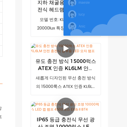
지하 채굴용 헤드램프, 충
maesie
을 자랑하며 시장에서 높은 평판
벼운 무게와 77*61*55mm의 휴
전식 헤드램프, 광부용 조
을 얻고 있습니다.
대하기 편리한 크기로, 안전 헬멧
lucy
명 (20000룩스, 파란색 후
모델 번호: KL5LM(D2) 조도:
GoldenFuture는 기존 제품의
을 착용하는 광부 및 건설 작업자
미등 포함)
Anic
20000lux 특징: 저전력 표시 및
단점을 개선하고 지속적으로 제
에게 적합합니다. 모델: KL4.5LM,
안전 후미등 방폭 마크: IM1 Ex ia
품을 발전시켜 왔습니다. 10000
Ex 마크: I M1 Ex ia I Ma, 배터리
I Ma IP 등급: IP68
럭스 초고휘도 KL2M 무선 충전
종류: 리튬 이온 배터리, IP 등급:
식 채굴등(고속 충전기 포함)의
IP68, 인증: ATEX, CE, 포장: 20
유도 충전 방식 15000럭스
사양은 고객의 요구에 따라 맞춤
개/상자
ATEX 인증 KL6LM 안전
제작이 가능합니다. 모델 번호:
충전식 광부용 LED 모자
새롭게 디자인된 무선 충전 방식
KL2M, 조도: 4500럭스, 순중량:
램프
의 15000룩스 ATEX 인증 KL6LM
180g, 방폭 등급: EXib II BT4, 방
안전 충전식 광산용 LED 캡 램프
수/방진 등급: IP65
는 시중 유사 제품과 비교했을 때
성능, 품질, 외관 등 모든 면에서
IP65 등급 충전식 무선 광
비교할 수 없는 탁월한 장점을 자
산 조명 10000럭스 LED