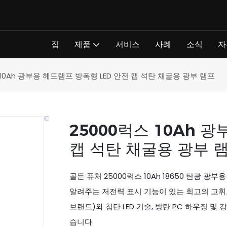
집
제품
서비스
사례
소식
자
 10Ah 광부용 헤드램프 방폭형 LED 안전 캡 석탄 채굴용 광부 램프
25000럭스 10Ah 
캡 석탄 채굴용 광부 
골든 퓨처 25000럭스 10Ah 18650 탄광 광
알려주는 저전력 표시 기능이 있는 최고의 고휘도 
브랜드)와 첨단 LED 기술, 방탄 PC 하우징 및
습니다.