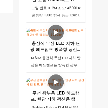
랑하며 시장에서 높은 평판을 얻
캡 램프 4500럭스 EXib II
모델 번호: KL2M 조도: 4500lux
고 있습니다. GoldenFuture는
BT4
순중량: 180g 방폭 등급: EXib II
기존 제품의 단점을 개선하고 지
BT4 IP 등급: IP65
속적으로 발전시켜 왔습니다. 무
선 충전 기술이 적용된 KL6LM 광
산용 램프는 더욱 안전한 충전을
충전식 무선 LED 지하 탄
가능하게 하여 광산 작업 중 충전
광 헤드램프 방폭형 광산용
단자가 손상될 염려가 없습니다.
캡 램프 15000lux
KL6LM 충전식 무선 LED 지하 탄
OLED 디스플레이는 광산 작업
광용 헤드램프는 방폭형 광부용
중에도 날짜, 시간, 배터리 잔량
모자 램프로, 새로운 유도 충전
을 확인할 수 있도록 해줍니다.
기술을 적용하여 더욱 안전하게
모델 번호: KL6LM, 밝기: 15000룩
충전할 수 있습니다. 광산 작업
스, 특징: 무선 충전, OLED 디스플
무선 광부용 LED 헤드램
중 충전 구멍이 손상될 염려가 없
레이, 인증: ATEX, EX 마크: IMI
프, 탄광 지하 광산용 캡 램
습니다. OLED 디스플레이 화면을
EXIA EN60079-35-1, IP 등급:
프, 광부 조명 제조업체
Golden Future KL4.5LM 무선