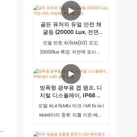
성능, 품질, 외관 등 모든 면에서
에 완충됩니다. 모델 번호:
비교할 수 없는 탁월한 장점을 자
KL5LMC, 광량: 20,000lux, 특징:
골든 퓨처의 듀얼 안전 채
랑하며 시장에서 높은 평판을 얻
저전력 표시, 방진/방수 등급:
굴등 (20000 Lux, 전면
고 있습니다. GoldenFuture는
IM1, IP68
LED, 파란색, 후면 경고등)
모델 번호: KL5LM(D2) 조도:
기존 제품의 단점을 개선하고 지
20000lux 특징: 저전력 표시 및
속적으로 제품을 발전시켜 왔습
안전 후미등 방폭 마크: IM1 Ex ia
니다. 충전식 LED 채굴등 KL2M
I Ma IP 등급: IP68
무선 캡 램프(충전기 포함,
10000럭스)의 사양은 고객의 요
방폭형 광부용 캡 램프, 디
구에 따라 맞춤 제작이 가능합니
지털 디스플레이, IP68 방
다. 모델 번호: KL2M, 조도: 4500
수 LED 광부 조명
모델: KL4.5LMEx 마크: I M1 Ex ia I
럭스, 순중량: 180g, 방폭 등급:
Ma배터리 종류: 리튬 이온 배터
EXib II BT4, 방수 등급: IP65
리IP 등급: IP68인증: ATEX, CE포
장: 20개/상자 골든 퓨처 공장에