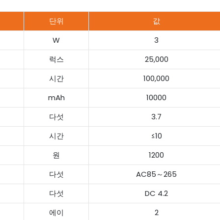
단위
값
W
3
럭스
25,000
시간
100,000
mAh
10000
다섯
3.7
시간
≤10
원
1200
다섯
AC85～265
다섯
DC 4.2
에이
2