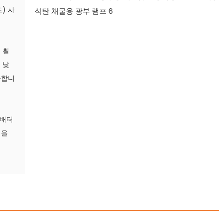
드) 사
 훨
 낮
공합니
 배터
템을