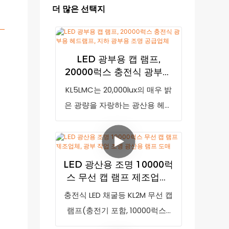
더 많은 선택지
LED 광부용 캡 램프,
20000럭스 충전식 광부용
헤드램프, 지하 광부용 조
KL5LMC는 20,000lux의 매우 밝
명 공급업체
은 광량을 자랑하는 광산용 헤드
램프입니다. 배터리 잔량이 부족
할 경우 충전 시기를 알려주는 저
전력 표시 기능이 있습니다.
LED 광산용 조명 10000럭
7800mAh 충전식 리튬 이온 배
스 무선 캡 램프 제조업체,
터리(LG 브랜드)와 첨단 LED 기
광부 작업 조명 광산용 램
충전식 LED 채굴등 KL2M 무선 캡
술, 방탄 PC 하우징 및 강화 유리
프 도매
램프(충전기 포함, 10000럭스)
렌즈를 채택했으며, MCU 제어
는 시중 유사 제품과 비교했을 때
충전 시스템을 통해 8시간 이내