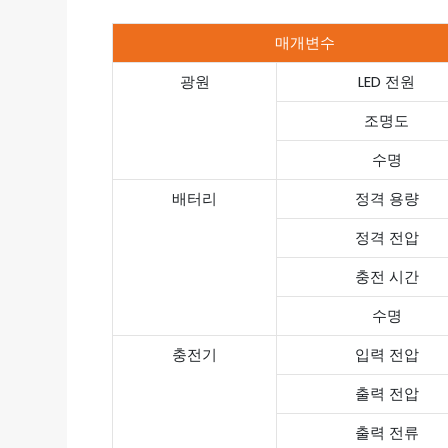
매개변수
광원
LED 전원
조명도
수명
배터리
정격 용량
정격 전압
충전 시간
수명
충전기
입력 전압
출력 전압
출력 전류