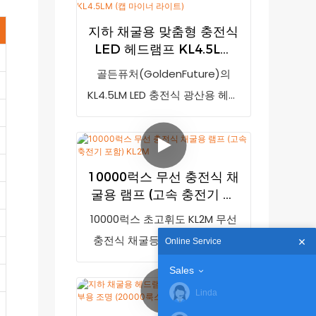
서 생산된 KL4.5LM LED 충전식
지하 채굴용 맞춤형 충전식
무선 광부용 램프는 215g의 가벼
LED 헤드램프 KL4.5LM
운 무게와 77*61*55mm의 휴대
(캡 마이너 라이트)
골든퓨처(GoldenFuture)의
하기 편리한 크기로, 안전 헬멧을
KL4.5LM LED 충전식 광산용 헤드
착용하는 광부 및 건설 작업자에
램프는 시중 유사 제품과 비교했
게 적합합니다.
을 때 성능, 품질, 외관 등에서 비
교할 수 없는 탁월한 장점을 자랑
10000럭스 무선 충전식 채
하며 시장에서 높은 평판을 얻고
굴용 램프 (고속 충전기 포
있습니다. 골든퓨처는 기존 제품
함) KL2M
10000럭스 초고휘도 KL2M 무선
의 단점을 개선하고 지속적으로
충전식 채굴등(고속 충전기 포
발전시켜 왔습니다. KL4.5LM LED
Online Service
함)은 시중 유사 제품과 비교했
충전식 헤드램프는 고객의 요구
Sales
을 때 성능, 품질, 외관 등 모든 면
에 따라 사양을 맞춤 제작할 수
Linda
에서 비교할 수 없는 탁월한 장점
있습니다. 이 제품은 215g의 가