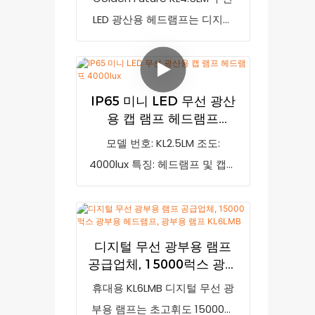
통해 광산 작업 중에도 날짜, 시
IP67
LED 광산용 헤드램프는 디지털
간, 배터리 잔량을 확인할 수 있
디스플레이를 통해 램프 개수, 시
습니다. 모델 번호: KL6LM, 조도:
간, 배터리 잔량을 표시하고 배터
15000lux, 특징: 무선 유도 충전,
리가 부족할 경우 충전을 알려주
OLED 디스플레이 화면, 인증:
IP65 미니 LED 무선 광산
는 새로운 스타일의 무선 헤드램
ATEX, 방폭 마크: IMI Exia I Ma
용 캡 램프 헤드램프
프입니다. 미국산 CREE XPE-2
EN60079-35-1, IP 등급: IP67
4000lux
모델 번호: KL2.5LM 조도:
LED를 메인 라이트로 사용하고 6
4000lux 특징: 헤드램프 및 캡램
개의 보조 라이트를 장착했습니
프로 사용 가능 방폭 마크: EXib II
다. 메인 라이트는 7000lux 이상
BT4 IP 등급: IP65
의 밝기를 제공하며, 연속 점등
시간은 15시간 이상입니다.
디지털 무선 광부용 램프
5.2Ah 리튬 이온 충전식 배터리
공급업체, 15000럭스 광부
를 사용하며, 견고한 PC 하우징
용 헤드램프, 광부용 램프
휴대용 KL6LMB 디지털 무선 광
으로 제작되었습니다.
KL6LMB
부용 램프는 초고휘도 15000럭
CE/ATEX/SABS/TUV/MSHA 인