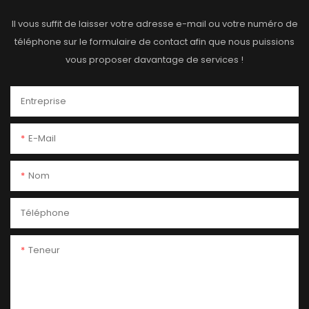
Il vous suffit de laisser votre adresse e-mail ou votre numéro de
téléphone sur le formulaire de contact afin que nous puissions
vous proposer davantage de services !
Entreprise
E-Mail
Nom
Téléphone
Teneur