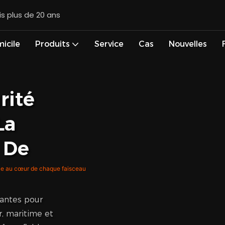
is plus de 20 ans
icile
Produits
Service
Cas
Nouvelles
rité
La
 De
antes pour
r, maritime et