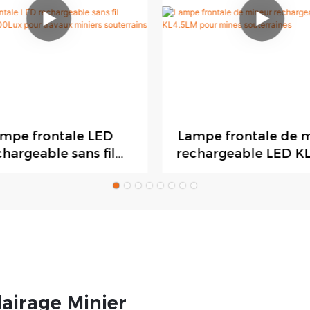
mpe frontale LED
Lampe frontale de 
chargeable sans fil
rechargeable LED K
.5LM 7000Lux pour
pour mines souterr
ux miniers souterrains
airage Minier