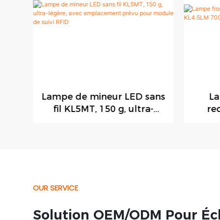
age
Lampe de mineur LED sans
La
6LM
fil KL5MT, 150 g, ultra-
re
EX,
légère, avec emplacement
KL4
prévu pour module de suivi
trava
RFID
OUR SERVICE
Solution OEM/ODM Pour Écl