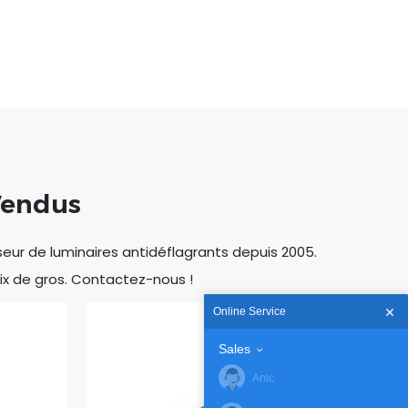
 Vendus
seur de luminaires antidéflagrants depuis 2005.
rix de gros. Contactez-nous !
Online Service
Sales
Anic