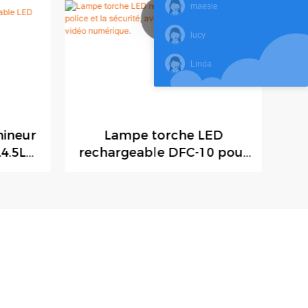
maesie
lucy
Linda
mineur
Lampe torche LED
S
L4.5LM
rechargeable DFC-10 pour
10
aines
la police et la sécurité, avec
caméra et enregistreur
vidéo numérique.