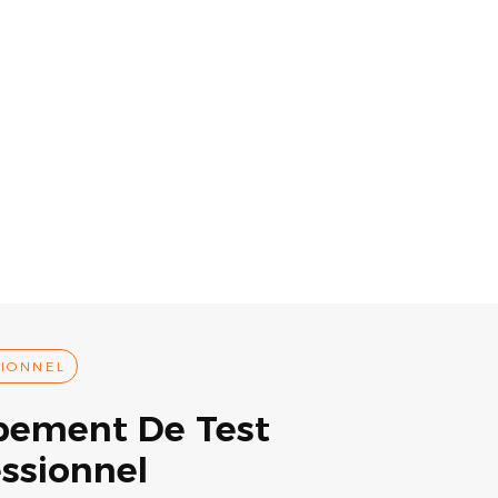
IONNEL
pement De Test
essionnel