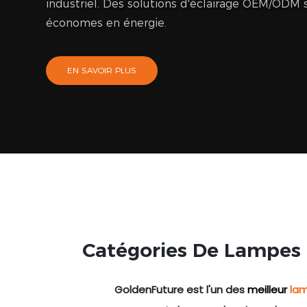
industriel. Des solutions d'éclairage OEM/ODM s
économes en énergie.
EN SAVOIR PLUS
Catégories De Lampes 
GoldenFuture est l'un des
meilleur
lam