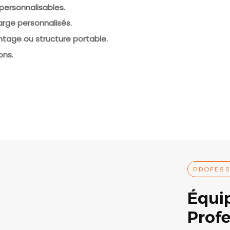
personnalisables.
arge personnalisés.
ntage ou structure portable.
ons.
PROFESS
Équi
Prof