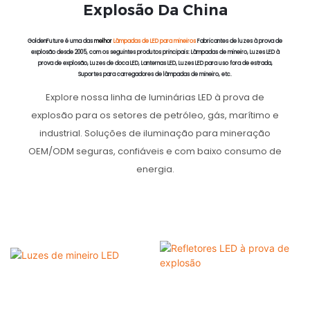
Explosão Da China
GoldenFuture é uma das
melhor
Lâmpadas de LED para mineiros
Fabricantes de luzes à prova de
explosão desde 2005, com os seguintes produtos principais: Lâmpadas de mineiro, Luzes LED à
prova de explosão, Luzes de doca LED, Lanternas LED, Luzes LED para uso fora de estrada,
Suportes para carregadores de lâmpadas de mineiro, etc.
Explore nossa linha de luminárias LED à prova de
explosão para os setores de petróleo, gás, marítimo e
industrial. Soluções de iluminação para mineração
OEM/ODM seguras, confiáveis ​​e com baixo consumo de
energia.