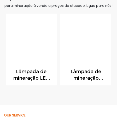
para mineração à venda a preços de atacado. Ligue para nós!
Lâmpada de
Lâmpada de
mineração LED
mineração
sem fio KL5MT,
subterrânea
ultraleve (150g),
digital KL4.5LM
com espaço
7000Lux,
reservado para
recarregável,
módulo de
LED, sem fio, para
OUR SERVICE