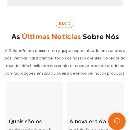
BLOG
As
Últimas Notícias
Sobre Nós
A GoldenFuture possui uma equipe especializada em vendas e
pós-vendas para atender todos os nossos clientes ao redor do
mundo. Não hesite em nos contatar caso precise de produtos
com aplicações em LED ou queira desenvolver novos produtos.
Quais são os
A nova era da
tópicos de
mineração
A mineração é uma das
Mostafa Benzaazoua,