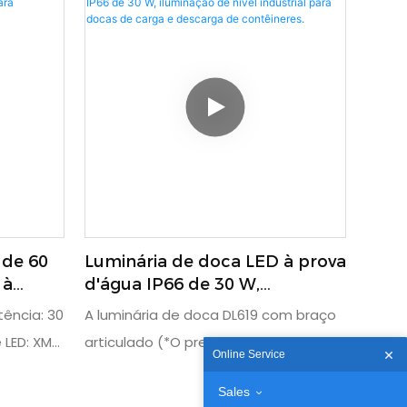
 de 60
Luminária de doca LED à prova
 à
d'água IP66 de 30 W,
a
iluminação de nível industrial
ência: 30
A luminária de doca DL619 com braço
para docas de carga e
 LED: XML
articulado (*O preço unitário não inclui
descarga de contêineres.
Online Service
o fundido
o preço do braço) foi especialmente
Sales
projetada para iluminação de áreas