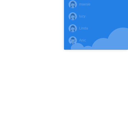
maesie
de doca de armazém e
movimentação de materiais. Possui
lucy
braços de 1 metro e 1,8 metro como
Linda
opção. Iluminação adicional para
carga e descarga de caminhões e
Anic
carretas é um excelente
complemento para qualquer doca de
armazém. Luminárias duráveis ​​
suspensas em um braço articulado
para iluminar o interior das carretas
podem aumentar a produtividade e
reduzir acidentes. Considere também
as luminárias de LED, que são mais
caras, mas mais duráveis ​​a longo
prazo. A luminária de doca de LED com