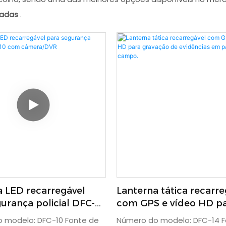
zadas
.
a LED recarregável
Lanterna tática recarre
urança policial DFC-10
com GPS e vídeo HD p
mera/DVR
gravação de evidência
 modelo: DFC-10 Fonte de
Número do modelo: DFC-14 F