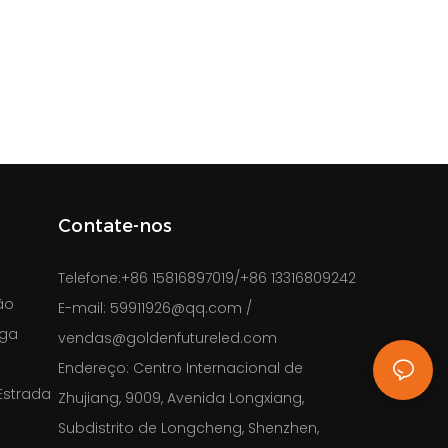
Contate-nos
Telefone:
+86 15816897019/+86 13316809242
ão
E-mail:
59911926@qq.com
/
rga
vendas@goldenfutureled.com
Endereço:
Centro Internacional de
Estrada
Zhujiang, 9009, Avenida Longxiang,
Subdistrito de Longcheng, Shenzhen,