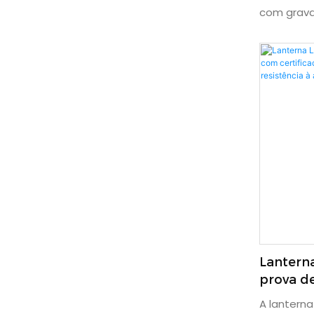
e Wi-Fi.
com grava
recarregáv
para patr
incêndios,
elétricos, 
eletrificad
petroquími
ao ar livre
funcionar
permite ti
áudios em
situações.
Lanterna
prova d
certific
A lanterna