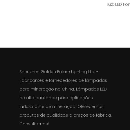
luz: LED Fo
poeira e á
alimentaçã
proteção 
Tipo de ba
sobrecarg
iluminação 
Economia d
FCC, RoHS
dos dispo
lâmpada: A
convertem
Classe IP: 
economiza
Tempo de 
comparaçã
Shenzhen Golden Future Lighting Ltd. -
tradicion
Fabricantes e fornecedores de lâmpadas
luminosid
para mineração na China. Lâmpadas LED
útil, mini
de alta qualidade para aplicações
custos d
industriais e de mineração. Oferecemos
necessida
produtos de qualidade a preços de fábrica.
sem cust
Consulte-nos!