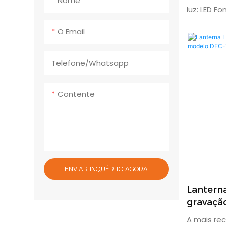
Nome
luz: LED F
alimentaçã
O Email
Tempo de 
Certificaç
Telefone/whatsapp
Material d
alumínio G
Contente
CMOS Ângul
da câmera
ENVIAR INQUÉRITO AGORA
Lanterna
gravaçã
DFC-14,
A mais rec