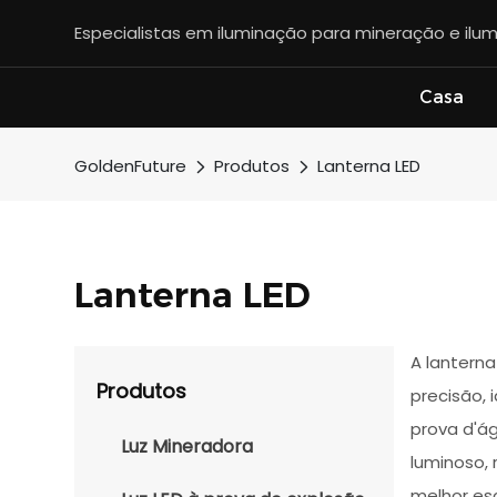
Especialistas em iluminação para mineração e ilum
Casa
GoldenFuture
Produtos
Lanterna LED
Lanterna LED
A lantern
Produtos
precisão,
prova d'ág
Luz Mineradora
luminoso, 
melhor es