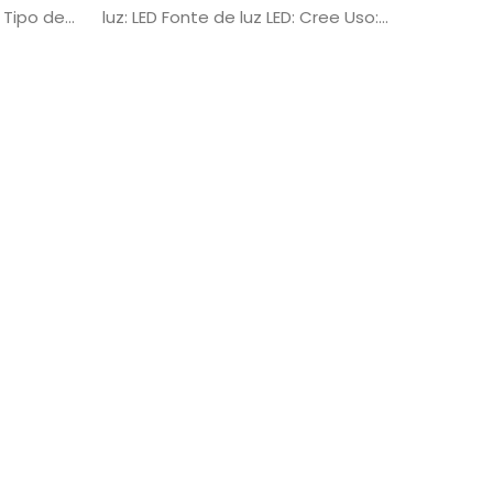
e Tipo de
luz: LED Fonte de luz LED: Cree Uso:
vel Tipo
Camping Fonte de alimentação:
lítio Uso:
Bateria recarregável Tempo de
ção Fonte
iluminação (h): 8 Certificação: CE
arregável
Classificação IP: IP66 Material do
corpo da lâmpada: Liga de alumínio
oHS
Garantia (anos): 1 Sensor: CMOS
l do
Ângulo de visão: 100 graus Pixels da
Garantia
câmera: 5 milhões
ma de 100
luz SOS