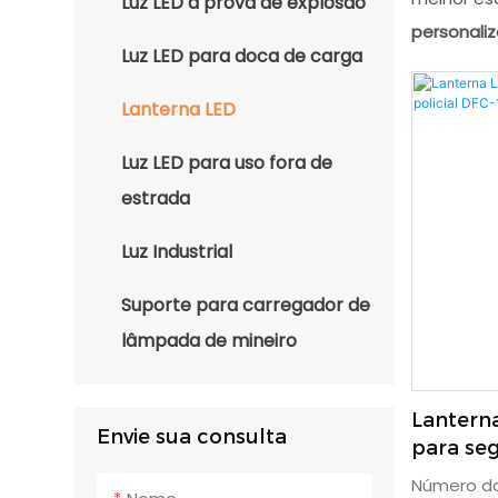
Luz LED à prova de explosão
personali
Luz LED para doca de carga
Lanterna LED
Luz LED para uso fora de
estrada
Luz Industrial
Suporte para carregador de
lâmpada de mineiro
Lantern
Envie sua consulta
para seg
com câ
Número do