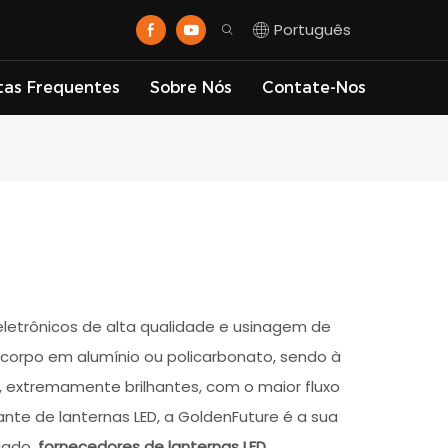
Português
tas Frequentes
Sobre Nós
Contate-Nos
letrônicos de alta qualidade e usinagem de
 corpo em alumínio ou policarbonato, sendo à
, extremamente brilhantes, com o maior fluxo
nte de lanternas LED, a GoldenFuture é a sua
cado.
fornecedores de lanternas LED