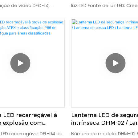
explosivas.
ção de vídeo DFC-14,
luz: LED Fonte de luz LED: Cre
el, com GPS e Wi-Fi, é ideal
da lâmpada (W): 3 Autonom
ulhamento, combate a
(horas): 50.000 Classificação 
 exploração, serviços
Certificação: CE, EMC, LVD, R
instalação de fios
da luz: Branca Bateria: Bateri
os, indústria petrolífera e
lítio recarregável de 2,2 Ah Ma
ca, ferrovias e atividades
Carcaça em liga de alumíni
, entre outras. Além de
de funcionamento: Luz forte (
 como lanterna, ela também
luz suave (12 h) Garantia: 1 a
rar fotos, gravar vídeos e
 tempo real em diversas
 LED recarregável à
Lanterna LED de segur
e explosão com
intrínseca DHM-02 / La
ação ATEX e
de pesca LED / Lanter
 LED recarregável DFL-04 de
Número do modelo: DHM-02 