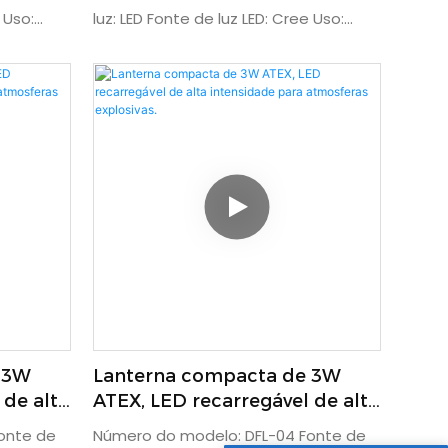
patrulhamento.
 Uso:
luz: LED Fonte de luz LED: Cree Uso:
ção:
Camping Fonte de alimentação:
 de
Bateria recarregável Tempo de
o: CE
iluminação (h): 7 Certificação: CE
l do
Classificação IP: IP65 Material do
lumínio
corpo da lâmpada: Liga de alumínio
visão: 87
Garantia (anos): 1 Ângulo de visão: 87
ilhões Wi-
graus Pixels da câmera: 16 milhões Wi-
ctar
Fi: Wi-Fi integrado para conectar
amento de
celular ou iPad GPS: Rastreamento de
bido no
localização GPS pode ser exibido no
arquivo de vídeo
 3W
Lanterna compacta de 3W
 de alta
ATEX, LED recarregável de alta
feras
intensidade para atmosferas
onte de
Número do modelo: DFL-04 Fonte de