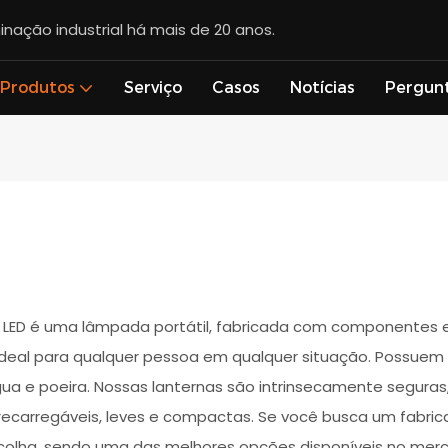
inação industrial há mais de 20 anos.
Produtos
Serviço
Casos
Notícias
Pergun
a LED é uma lâmpada portátil, fabricada com componentes e
 ideal para qualquer pessoa em qualquer situação. Possuem
ua e poeira. Nossas lanternas são intrinsecamente seguras
recarregáveis, leves e compactas. Se você busca um fabrica
colha, sendo uma das melhores opções disponíveis no mer