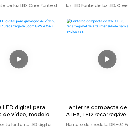
patrulhas de campo.
onte de luz LED: Cree Fonte de
luz: LED Fonte de luz LED: Cree
o: Bateria recarregável
Camping Fonte de alimenta
iluminação (h): 8
Bateria recarregável Tempo
ão: CE Classificação IP: IP66
iluminação (h): 7 Certificaçã
o corpo da lâmpada: Liga de
Classificação IP: IP65 Materia
arantia (anos): 1 Sensor:
corpo da lâmpada: Liga de a
o de visão: 100 graus Pixels
Garantia (anos): 1 Ângulo de 
: 5 milhões
graus Pixels da câmera: 16 m
Fi: Wi-Fi integrado para cone
celular ou iPad GPS: Rastre
localização GPS pode ser exi
arquivo de vídeo
 LED digital para
Lanterna compacta de
o de vídeo, modelo
ATEX, LED recarregável
 recarregável, com GPS
intensidade para atmos
ente lanterna LED digital
Número do modelo: DFL-04 F