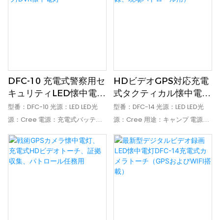
DFC-10 充電式警察用セ
HDビデオGPS対応充電
キュリティLED懐中電灯
式タクティカル懐中電灯
カメラ/DVR懐中電灯
（証拠記録、現場パトロ
型番：DFC-10 光源：LED LED光
型番：DFC-14 光源：LED LED光
ール用）
源：Cree 電源：充電式バッテリ
源：Cree 用途：キャンプ 電源：
ー 点灯時間（時間）：8 認証：CE
充電式バッテリー 点灯時間（時
IP等級：IP66 ランプ本体材質：ア
間）：7 認証：CE IP等級：IP65 ラ
ルミニウム合金 保証期間（年）：
ンプ本体材質：アルミニウム合金
1 センサー：CMOS 視野角：100度
保証期間（年）：1 視野角：87度
カメラ画素数：500万
カメラ画素数：1600万 WIFI：携帯
電話またはiPadに接続するための
内蔵WIFI GPS：GPS位置追跡をビ