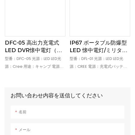
スクにも適用可能です。信頼性: シ
LVD、RoHS IP等級: IP65 ランプ本
ェルは航空宇宙用のアルミニウム
体材質: アルミニウム 保証期間
素材で作られ、数値制御で加工さ
(年): 1 光距離: 100m以上 光: 強
れています。表面は電解酸化処理
光、弱光、SOS点滅
されています。頑丈で、衝撃や振
DFC-05 高出力充電式
IP67 ポータブル防爆型
動に非常に強いです。安全性: コン
LED DVR懐中電灯（隠
LED 懐中電灯/ミリタリ
パクトで防塵防水です。バッテリ
しカメラ付き）
ー懐中電灯/トーチライ
型番：DFC-05 光源：LED LED光
型番：DFL-01 光源：LED LED光
ーは過充電または過放電した場合
ト
源：Cree 用途：キャンプ 電源：
源：CREE 電源：充電式バッテリ
に自動的に保護されます。省エネ:
充電式バッテリー 点灯時間（時
ー バッテリータイプ：2.6Ah 点灯
電気を光に変換する半導体デバイ
間）：8 認証：CE IP等級：IP66
時間（時間）：>12 認証：CE、
スの高効率により、同じ明るさの
ランプ本体材質：アルミニウム合
FCC、RoHS ランプ本体材質：ア
従来の光源と比較して 70% のエネ
お問い合わせ内容を送信してください
金 保証期間（年）：1 センサー：
ルミニウム 保証期間（年）：1 IP
ルギーを節約できます。経済性: 長
CMOS 視野角：100度 カメラ画素
クラス：IP67 EXマーク：
寿命、メンテナンスの手間とコス
名前
数：500万
ExibllCT4 動作時間：14時間
トが最小限 (電球を交換する必要
がなく、メンテナンス費用もかか
メール
りません)。環境への配慮: リチウ