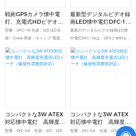
デオファイルに表示可能
戦術GPSカメラ懐中電
最新型デジタルビデオ録
灯、充電式HDビデオト
画LED懐中電灯DFC-14
ーチ、証拠収集、パトロ
充電式カメラトーチ
型番：DFC-14 光源：LED LED光
最新のデジタルビデオ録画LED懐
ール任務用
（GPSおよびWIFI搭
源：Cree 用途：キャンプ 電源：
中電灯DFC-14は、GPSとWIFIを搭
載）
充電式バッテリー 点灯時間（時
載した充電式カメラトーチで、パ
間）：7 認証：CE IP等級：IP65 ラ
トロール、消防、探検、電力サー
ンプ本体材質：アルミニウム合金
ビス、電線設置、石油・石油化学
保証期間（年）：1 視野角：87度
産業、鉄道部門、アウトドア探検
カメラ画素数：1600万 WIFI：携帯
など、幅広い用途に適していま
電話またはiPadに接続するための
す。懐中電灯としてだけでなく、
内蔵WIFI GPS：GPS位置追跡をビ
さまざまな場面でリアルタイムの
デオファイルに表示可能
写真、ビデオ、音声を撮影するこ
とも可能です。
コンパクトな3W ATEX
コンパクトな3W ATEX
対応懐中電灯 高輝度充
対応懐中電灯 高輝度充
電式LEDトーチ（爆発性
電式LEDトーチ（爆発性
型番：DFL-04 光源：LED LED
型番：DFL-04 光源：LED LED