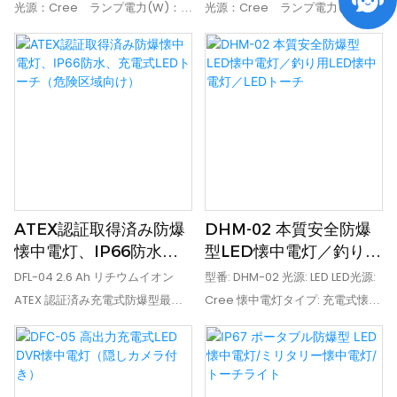
雰囲気対応）
雰囲気対応）
光源：Cree ランプ電力(W)：
光源：Cree ランプ電力(W)：
3 動作寿命(時間)：50,000 IP
3 動作寿命(時間)：50,000 IP
等級：IP66 認証：CE、EMC、
等級：IP66 認証：CE、EMC、
LVD、RoHS 発光色：白色 バッ
LVD、RoHS 発光色：白色 バッ
テリー：2.2Ah充電式リチウムイ
テリー：2.2Ah充電式リチウムイ
オンバッテリー 材質：アルミニ
オンバッテリー 材質：アルミニ
ウム合金ハウジング 動作時間：
ウム合金ハウジング 動作時間：
強光(3.5時間)、弱光(12時間) 保
強光(3.5時間)、弱光(12時間) 保
証期間：1年
証期間：1年
ATEX認証取得済み防爆
DHM-02 本質安全防爆
懐中電灯、IP66防水、
型LED懐中電灯／釣り用
充電式LEDトーチ（危険
LED懐中電灯／LEDトー
DFL-04 2.6 Ah リチウムイオン
型番: DHM-02 光源: LED LED光源:
区域向け）
チ
ATEX 認証済み充電式防爆型最強
Cree 懐中電灯タイプ: 充電式懐中
LED 懐中電灯は、電気会社/軍隊/
電灯 電池タイプ: リチウムイオン
警察/消防会社/造船所などの業界
電池 用途: 釣り、ハイキング、狩
だけでなく、パトロール、オーバ
猟、採掘 電源: 充電式電池 点灯時
ーホール、緊急イベントなどのタ
間(時間): 6 認証: CE、EMC、