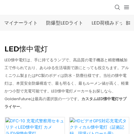
マイナーライト
防爆型LEDライト
LED荷積みドック
LED懐中電灯
LED懐中電灯は、手に持てるランプで、高品質の電子機器と精密機械加
工で作られており、あらゆる生活場面で誰にとっても役立ちます。アル
ミニウム製またはPC製のボディは防水・防塵仕様です。当社の懐中電
灯は、本質安全防爆構造で、最も明るく、最もルーメン値が高く、軽量
かつ小型で充電可能です。LED懐中電灯メーカーをお探しなら、
GoldenFutureは最高の選択肢の一つです。
カスタムLED懐中電灯サプ
ライヤー
。