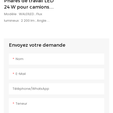
Phares de travail LED
24 W pour camions
tout-terrain
Modèle : WAL01LED ; Flux
lumineux : 2 200 lm ; Angle
d’éclairage : 19° ; Puissance
nominale : 24 W
Envoyez votre demande
Nom
E-Mail
Téléphone/WhatsApp
Teneur