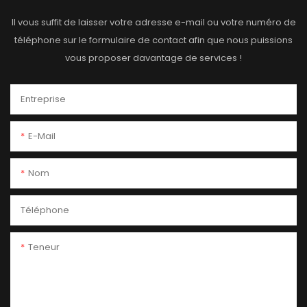
Il vous suffit de laisser votre adresse e-mail ou votre numéro de
téléphone sur le formulaire de contact afin que nous puissions
vous proposer davantage de services !
Entreprise
E-Mail
Nom
Téléphone
Teneur