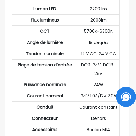
Lumen LED
2200 lm
Flux lumineux
2008lm
CCT
5700K-6300K
Angle de lumière
19 degrés
Tension nominale
12 V CC, 24 V CC
Plage de tension d'entrée
DC9-24V, DC18-
28V
Puissance nominale
24W
Courant nominal
24V 1.0A/12V 2.0A
Conduit
Courant constant
Connecteur
Dehors
Accessoires
Boulon M14