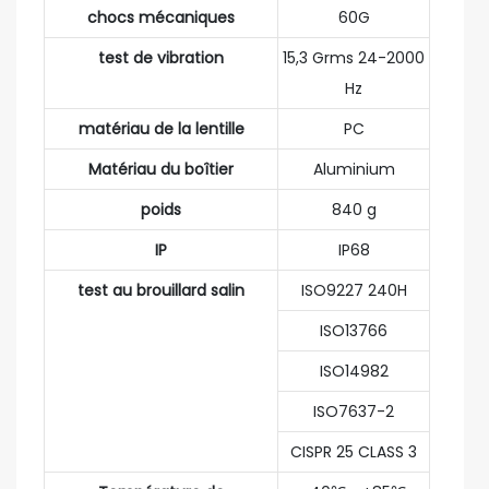
chocs mécaniques
60G
test de vibration
15,3 Grms 24-2000
Hz
matériau de la lentille
PC
Matériau du boîtier
Aluminium
poids
840 g
IP
IP68
test au brouillard salin
ISO9227 240H
ISO13766
ISO14982
ISO7637-2
CISPR 25 CLASS 3