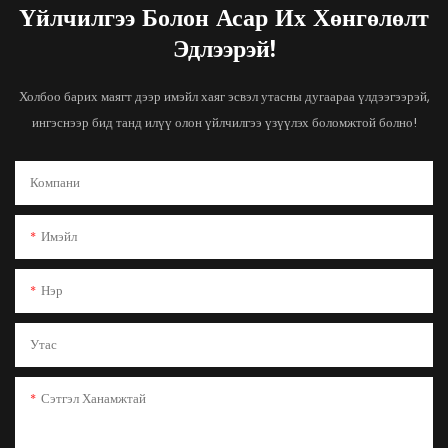
Үйлчилгээ Болон Асар Их Хөнгөлөлт
Эдлээрэй!
Холбоо барих маягт дээр имэйл хаяг эсвэл утасны дугаараа үлдээгээрэй,
ингэснээр бид танд илүү олон үйлчилгээ үзүүлэх боломжтой болно!
Компани
Имэйл
Нэр
Утас
Сэтгэл Ханамжтай