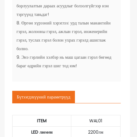
борлуулалтын дараах асуудлыг болзолгүйгээр нэн
тэргүүнд тавьдаг!
8. Өргөн хүрээний хэрэглээ: урд талын манангийн
гэрэл, жолооны гэрэл, ажлын гэрэл, инженерийн
гэрэл, туслах гэрэл болон ухрах гэрэлд ашиглаж
болно.
9. Энэ гэрлийн хэлбэр нь маш цагаан гэрэл бөгөөд
бараг өдрийн гэрэл шиг тод юм!
Бүтээгдэхүүний параметрүүд
ITEM
WAL01
LED люмен
2200лм