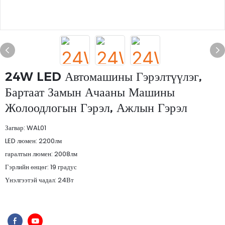
24W LED Автомашины Гэрэлтүүлэг,
Бартаат Замын Ачааны Машины
Жолоодлогын Гэрэл, Ажлын Гэрэл
Загвар: WAL01
LED люмен: 2200лм
гаралтын люмен: 2008лм
Гэрлийн өнцөг: 19 градус
Үнэлгээтэй чадал: 24Вт