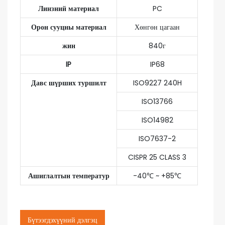
Линзний материал
PC
Орон сууцны материал
Хөнгөн цагаан
жин
840г
IP
IP68
Давс шүрших туршилт
ISO9227 240H
ISO13766
ISO14982
ISO7637-2
CISPR 25 CLASS 3
Ашиглалтын температур
-40℃ ~ +85℃
Бүтээгдэхүүний дэлгэц