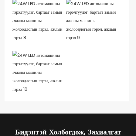
Бидэнтэй Холбогдож, Захиалгат