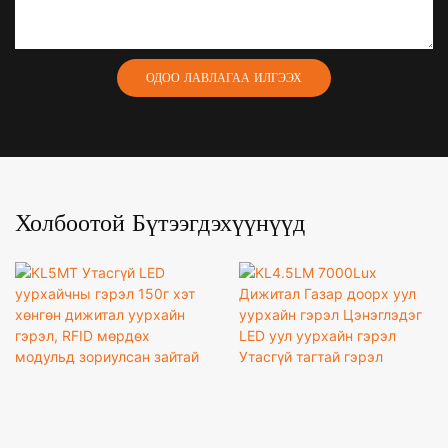
ОДОО ЛАВЛАГАА ИЛГЭЭХ
Холбоотой Бүтээгдэхүүнүүд