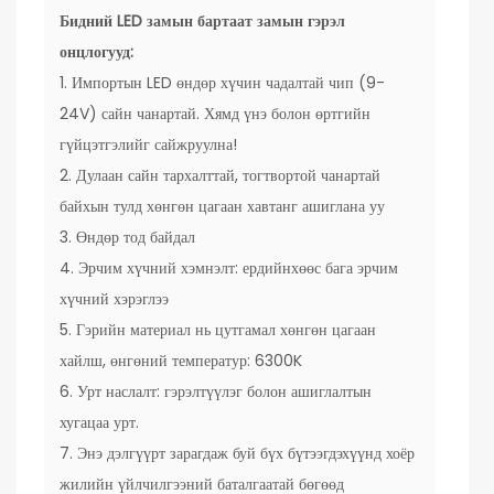
Бидний
LED замын бартаат замын гэрэл
онцлогууд:
1. Импортын LED өндөр хүчин чадалтай чип (9-
24V) сайн чанартай. Хямд үнэ болон өртгийн
гүйцэтгэлийг сайжруулна!
2. Дулаан сайн тархалттай, тогтвортой чанартай
байхын тулд хөнгөн цагаан хавтанг ашиглана уу
3. Өндөр тод байдал
4. Эрчим хүчний хэмнэлт: ердийнхөөс бага эрчим
хүчний хэрэглээ
5. Гэрийн материал нь цутгамал хөнгөн цагаан
хайлш, өнгөний температур: 6300K
6. Урт наслалт: гэрэлтүүлэг болон ашиглалтын
хугацаа урт.
7. Энэ дэлгүүрт зарагдаж буй бүх бүтээгдэхүүнд хоёр
жилийн үйлчилгээний баталгаатай бөгөөд