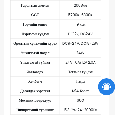
Гаралтын люмен
2008лм
CCT
5700K-6300K
Гэрлийн өнцөг
19 хэм
Нэрлэсэн хүчдэл
DC12v, DC24V
Оролтын хүчдэлийн хүрээ
DC9-24V, DC18-28V
Үнэлгээтэй чадал
24W
Үнэлгээтэй гүйдэл
24V 1.0A/12V 2.0A
Жолоодох
Тогтмол гүйдэл
Холбогч
Гадаа
Дагалдах хэрэгсэл
M14 Боолт
Механик цочролууд
60G
Чичиргээний туршилт
15.3 Грм 24-2000Гц