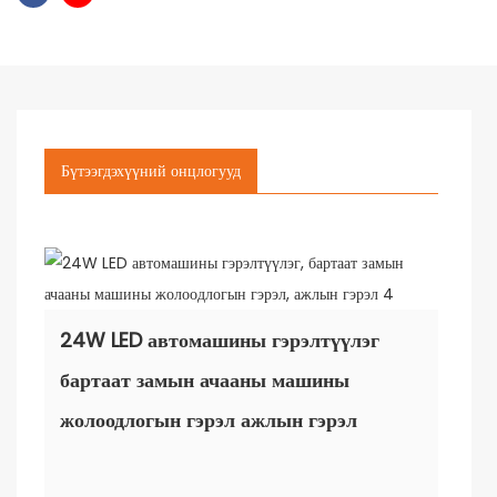
Бүтээгдэхүүний онцлогууд
24W LED автомашины гэрэлтүүлэг
бартаат замын ачааны машины
жолоодлогын гэрэл ажлын гэрэл