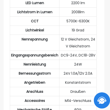
LED Lumen
2200 lm
Lichtstrom in Lumen
2008lm
CCT
5700K-6300K
Lichtwinkel
19 Grad
Nennspannung
12 V Gleichstrom, 24
V Gleichstrom
Eingangsspannungsbereich
DC9-24V, DC18-28V
Nennleistung
24W
Bemessungsstrom
24V 1.0A/12V 2.0A
Angetrieben
Konstantstrom
Anschluss
Draußen
Accessoires
M14-Verschluss
Mechanische Stöße
60G