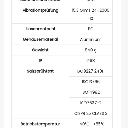
Vibrationsprüfung
15,3 Grms 24–2000
Hz
Linsenmaterial
PC
Gehäusematerial
Aluminium
Gewicht
840 g
IP
IP68
Salzsprühtest
ISO9227 240H
ISO13766
ISO14982
ISO7637-2
CISPR 25 CLASS 3
Betriebstemperatur
-40℃ ~ +85℃