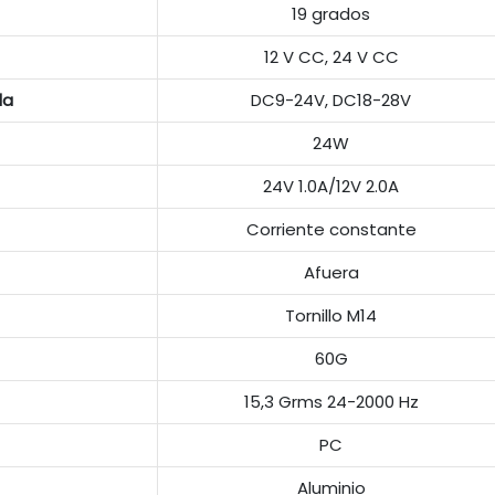
19 grados
12 V CC, 24 V CC
da
DC9-24V, DC18-28V
24W
24V 1.0A/12V 2.0A
Corriente constante
Afuera
Tornillo M14
60G
15,3 Grms 24-2000 Hz
PC
Aluminio