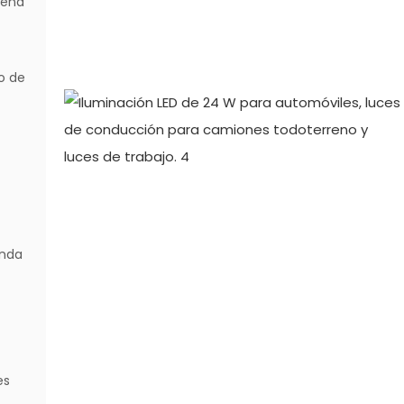
uena
o de
e
enda
es