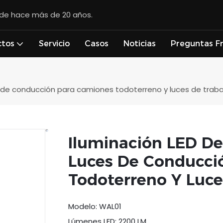
esde hace más de 20 años.
ctos
Servicio
Casos
Noticias
Preguntas F
s de conducción para camiones todoterreno y luces de traba
Iluminación LED De
Luces De Conducci
Todoterreno Y Luce
Modelo: WAL01
Lúmenes LED: 2200 LM