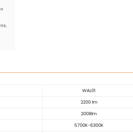
ha
nte,
WAL01
2200 lm
2008lm
5700K-6300K