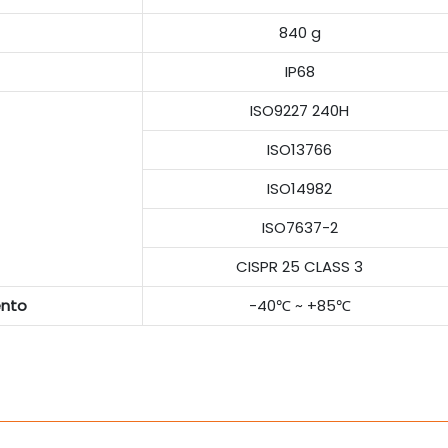
840 g
IP68
ISO9227 240H
ISO13766
ISO14982
ISO7637-2
CISPR 25 CLASS 3
ento
-40℃ ~ +85℃