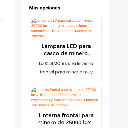
Más opciones
Lámpara LED para
casco de minero,
20000 lux, recargable,
La KL5LMC es una linterna
para minero
frontal para minería muy
subterráneo.
brillante con una salida de
Proveedor de luces
20000 lux. Cuenta con un
para mineros.
indicador de batería baja
para recordar al usuario que
debe recargarla cuando la
Linterna frontal para
minero de 25000 lux y
batería esté baja. Incorpora