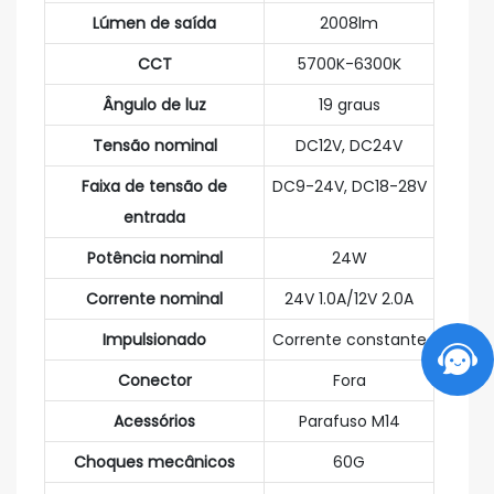
Lúmen de saída
2008lm
CCT
5700K-6300K
Ângulo de luz
19 graus
Tensão nominal
DC12V, DC24V
Faixa de tensão de
DC9-24V, DC18-28V
entrada
Potência nominal
24W
Corrente nominal
24V 1.0A/12V 2.0A
Impulsionado
Corrente constante
Conector
Fora
Acessórios
Parafuso M14
Choques mecânicos
60G