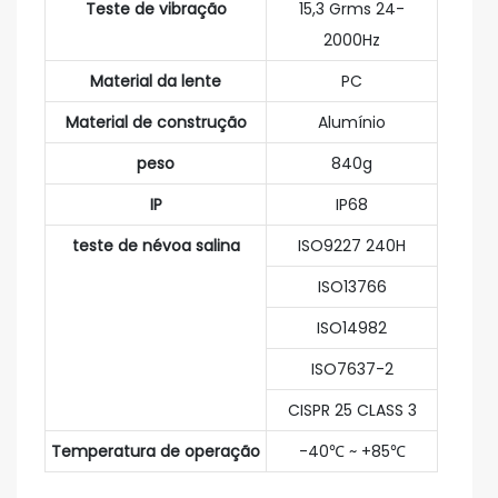
Teste de vibração
15,3 Grms 24-
2000Hz
Material da lente
PC
Material de construção
Alumínio
peso
840g
IP
IP68
teste de névoa salina
ISO9227 240H
ISO13766
ISO14982
ISO7637-2
CISPR 25 CLASS 3
Temperatura de operação
-40℃ ~ +85℃