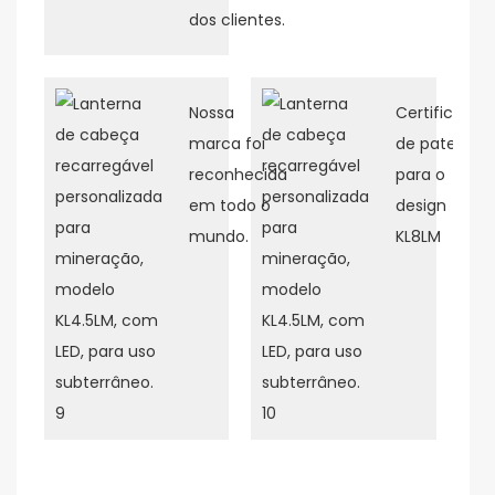
dos clientes.
Nossa
Certificado
marca foi
de patente
reconhecida
para o
em todo o
design
mundo.
KL8LM