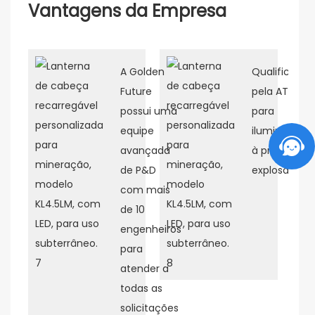
Vantagens da Empresa
A Golden
Qualificado
Future
pela ATEX
possui uma
para
equipe
iluminação
avançada
à prova de
de P&D
explosão.
com mais
de 10
engenheiros
para
atender a
todas as
solicitações