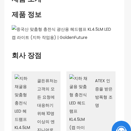
제품 정보
회사 장점
골든퓨처는
ATEX 인
고객의 모
증을 받은
든 요청에 ​​
방폭형 조
대응하기
명
위해 10명
이상의 엔
지니어로