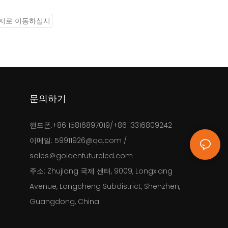
굴 중에도 날
이 있는 최고의 고휘도 광부용 헤드램프입
수 있습니다.
니다. 10000mAh 충전식 리튬 이온 배터리
x, 특징: 무
(LG 브랜드)와 방탄 PC 하우징 및 강화 유
증: ATEX,
리 렌즈를 사용한 첨단 LED 기술, 그리고
60079-
MCU 제어 충전 시스템을 탑재했습니다. 모
델 번호: KL10M, 밝기: 25000럭스, 배터리 용
문의하기
량: 10Ah, 기능: 저전력 표시, 안전 등급: IP68
핸드폰:
+86 15816897019/+86 13316809242
이메일:
59911926@qq.com
/
sales＠goldenfutureled.com
주소:
Zhujiang 국제 센터, 9009, Longxiang
Avenue, Longcheng Subdistrict, Shenzhen,
Guangdong, China