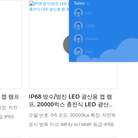
Sales
굴 중에도 날
lucy
수 있습니다.
x, 특징: 무
Linda
증: ATEX,
maesie
60079-
Anic
 캡 램프
IP68 방수/방진 LED 광산용 캡 램
프, 20000럭스 충전식 LED 광산용
 특징: 저전
캡 조명
모델 번호: G5 조도: 20000lux 특징: 저전력
: IP65
표시 방폭 마크: IM1 Ex ia I MaIP 등급: IP68