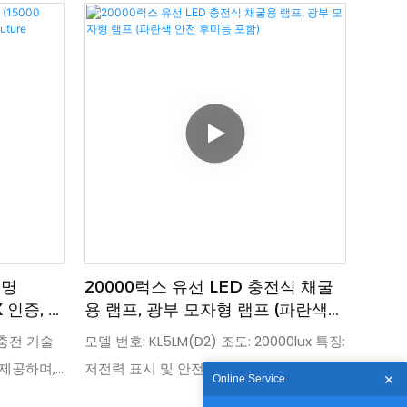
 헬멧을 착
는 광부 및 건설 작업자에게 적합합니다. 모
 적합합니
델: KL4.5LM, Ex 마크: I M1 Ex ia I Ma, 배터리
ia I Ma,
종류: 리튬 이온 배터리, IP 등급: IP68, 인증:
 등급:
ATEX, CE, 포장: 20개/상자
개/상자
조명
20000럭스 유선 LED 충전식 채굴
X 인증, 충
용 램프, 광부 모자형 램프 (파란색
re
안전 후미등 포함)
 충전 기술
모델 번호: KL5LM(D2) 조도: 20000lux 특징:
 제공하며,
저전력 표시 및 안전 후미등 방폭 마크: IM1
Online Service
려가 없습니
Ex ia I Ma IP 등급: IP68