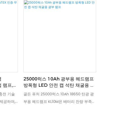
명
25000럭스 10Ah 광부용 헤드램프
캡 램프,
방폭형 LED 안전 캡 석탄 채굴용 광
부 램프
 충전 기술
골든 퓨처 25000럭스 10Ah 18650 탄광 광
 제공하며,
부용 헤드램프 KL10M은 배터리 잔량 부족
려가 없습니
시 충전 시기를 알려주는 저전력 표시 기능