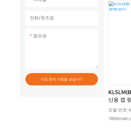
간 편안한 
디스플레이에
전화/왓츠앱
번호가 표시
RFID 기능
함유량
포함)을 위
가 마련되어
이 및 향후 
전용 스위치
조절 모듈이
지금 문의 사항을 보냅니다
명으로, 위
KL5LM(B
준비하셔야 
산용 캡 램
모델 번호: K
7800mAh 
LED, 방탄