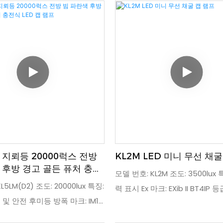
Ex ia I Ma IP 등급: IP68
다. OLED 디스플레이를 통해 채
짜, 시간, 배터리 잔량을 확인할 
모델 번호: KL6LM, 조도: 15000lu
선 유도 충전, OLED 디스플레이, 인
방진/방수 마크: IMI Exia I Ma EN
35-1, 방수/방진 등급: IP67
 지뢰등 20000럭스 전방
KL2M LED 미니 무선 채굴
 후방 경고 골든 퓨처 충전
모델 번호: KL2M 조도: 3500lux
캡 램프
5LM(D2) 조도: 20000lux 특징:
력 표시 Ex 마크: EXib II BT4IP 등급
및 안전 후미등 방폭 마크: IM1
IP 등급: IP68