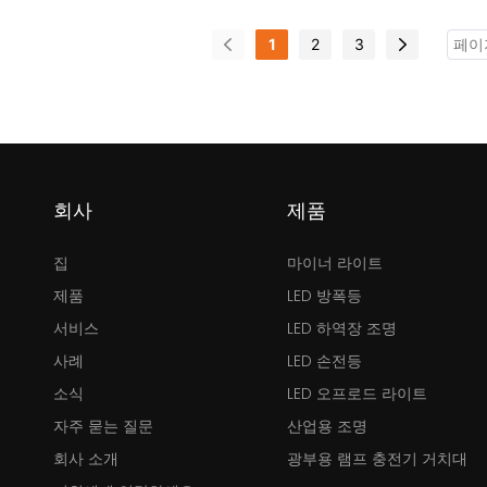
기능이 있습니다. 7800mAh 충
다. OLED 디스플레이를 통해 채
1
2
3
이온 배터리(LG 브랜드)와 첨단
짜, 시간, 배터리 잔량을 확인할 
 방탄 PC 하우징 및 강화 유리 렌
모델 번호: KL6LM, 조도: 15000lu
으며, MCU 제어 충전 시스템을
선 유도 충전, OLED 디스플레이, 인
 이내에 완충됩니다. 모델 번호:
방진/방수 마크: IMI Exia I Ma EN
량: 20,000lux, 특징: 저전력 표
35-1, 방수/방진 등급: IP67
회사
제품
등급: IM1, IP68
집
마이너 라이트
제품
LED 방폭등
서비스
LED 하역장 조명
사례
LED 손전등
소식
LED 오프로드 라이트
자주 묻는 질문
산업용 조명
회사 소개
광부용 램프 충전기 거치대