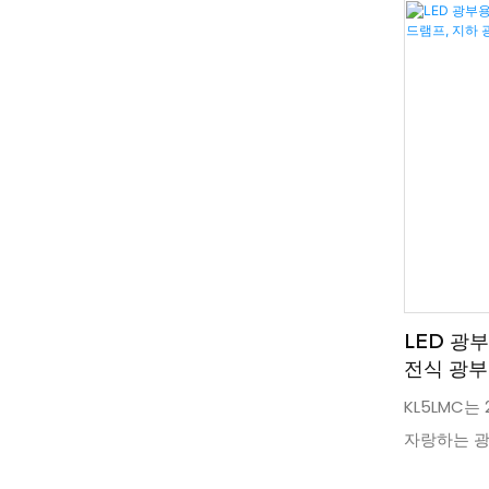
LED 광부
전식 광부
조명 공
KL5LMC는 
자랑하는 광
잔량이 부족