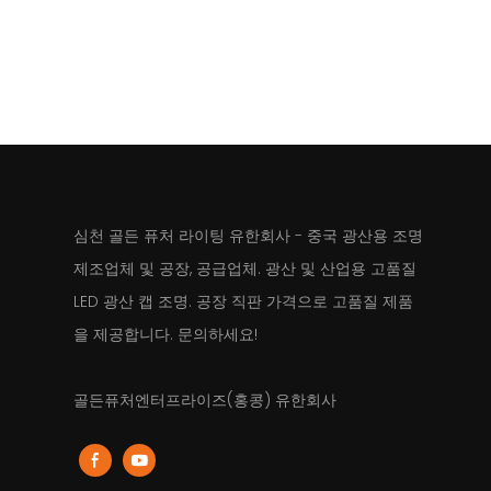
저전력 표시 
전식 리튬 
LED 기술,
즈를 채택했
통해 8시간
KL5LMC, 광
시, 방진/방수 
심천 골든 퓨처 라이팅 유한회사 - 중국 광산용 조명
제조업체 및 공장, 공급업체. 광산 및 산업용 고품질
LED 광산 캡 조명. 공장 직판 가격으로 고품질 제품
을 제공합니다. 문의하세요!
골든퓨처엔터프라이즈(홍콩) 유한회사