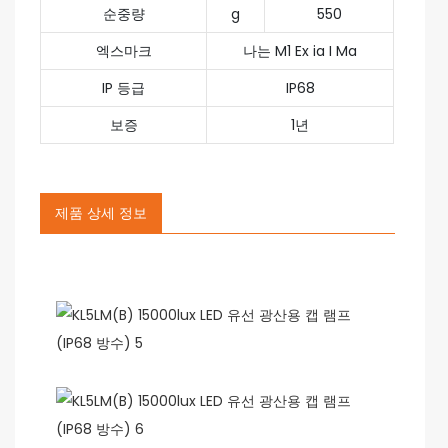
순중량
g
550
엑스마크
나는 M1 Ex ia I Ma
IP 등급
IP68
보증
1년
제품 상세 정보