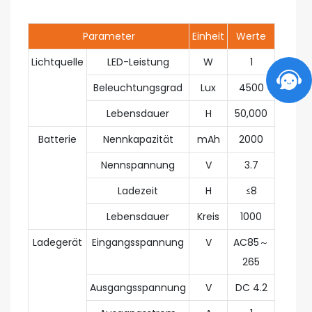
Parameter
Einheit
Werte
Lichtquelle
LED-Leistung
W
1
Beleuchtungsgrad
Lux
4500
Lebensdauer
H
50,000
Batterie
Nennkapazität
mAh
2000
Nennspannung
V
3.7
Ladezeit
H
≤8
Lebensdauer
Kreis
1000
Ladegerät
Eingangsspannung
V
AC85～
265
Ausgangsspannung
V
DC 4.2