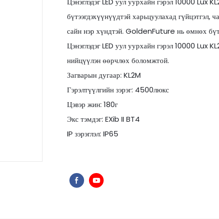
Цэнэглэдэг LED уул уурхайн гэрэл 10000 Lux KL
бүтээгдэхүүнүүдтэй харьцуулахад гүйцэтгэл, ча
сайн нэр хүндтэй. GoldenFuture нь өмнөх бүтэ
Цэнэглэдэг LED уул уурхайн гэрэл 10000 Lux K
нийцүүлэн өөрчлөх боломжтой.
Загварын дугаар: KL2M
Гэрэлтүүлгийн зэрэг: 4500люкс
Цэвэр жин: 180г
Экс тэмдэг: EXib II BT4
IP зэрэглэл: IP65