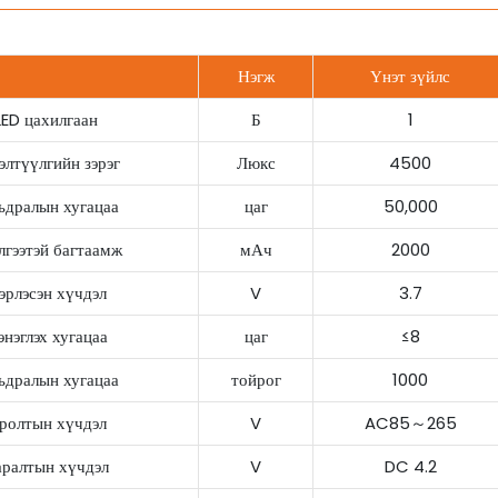
Нэгж
Үнэт зүйлс
LED цахилгаан
Б
1
элтүүлгийн зэрэг
Люкс
4500
дралын хугацаа
цаг
50,000
лгээтэй багтаамж
мАч
2000
эрлэсэн хүчдэл
V
3.7
энэглэх хугацаа
цаг
≤8
дралын хугацаа
тойрог
1000
ролтын хүчдэл
V
AC85～265
аралтын хүчдэл
V
DC 4.2