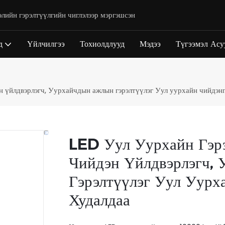
элийн гэрэлтүүлгийн чиглэлээр мэргэшсэн
д
Үйлчилгээ
Тохиолдлууд
Мэдээ
Түгээмэл Асу
эн үйлдвэрлэгч, Уурхайчдын ажлын гэрэлтүүлэг Уул уурхайн чийдэн
LED Уул Уурхайн Гэр
Чийдэн Үйлдвэрлэгч,
Гэрэлтүүлэг Уул Уурх
Худалдаа