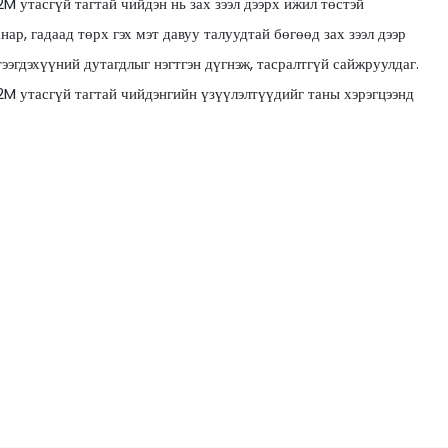
2M утасгүй тагтай чийдэн нь зах зээл дээрх ижил төстэй
нар, гадаад төрх гэх мэт давуу талуудтай бөгөөд зах зээл дээр
эгдэхүүний дутагдлыг нэгтгэн дүгнэж, тасралтгүй сайжруулдаг.
L2M утасгүй тагтай чийдэнгийн үзүүлэлтүүдийг таны хэрэгцээнд