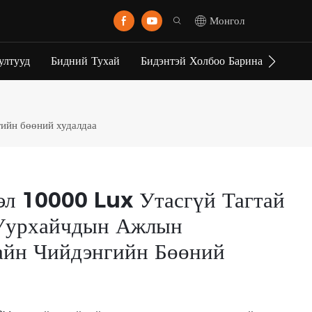
Монгол
ултууд
Бидний Тухай
Бидэнтэй Холбоо Барина Уу
гийн бөөний худалдаа
эл 10000 Lux Утасгүй Тагтай
 Уурхайчдын Ажлын
айн Чийдэнгийн Бөөний