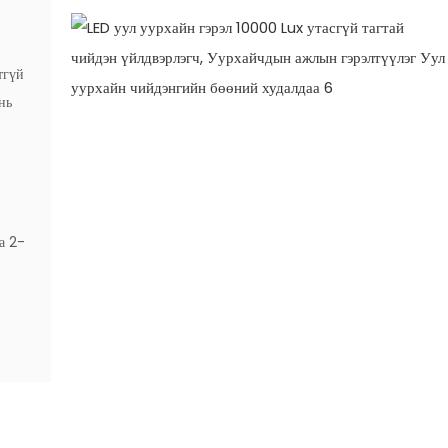
тгүй
нь
а 2-