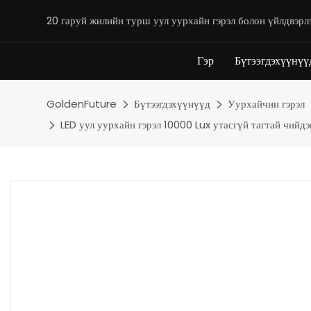
20 гаруй жилийн турш уул уурхайн гэрэл болон үйлдвэрл
Гэр
Бүтээгдэхүүнүү
GoldenFuture
Бүтээгдэхүүнүүд
Уурхайчин гэрэл
LED уул уурхайн гэрэл 10000 Lux утасгүй тагтай чийд