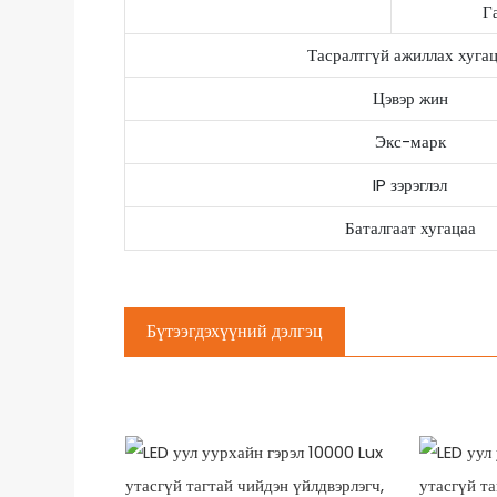
Г
Тасралтгүй ажиллах хуга
Цэвэр жин
Экс-марк
IP зэрэглэл
Баталгаат хугацаа
Бүтээгдэхүүний дэлгэц