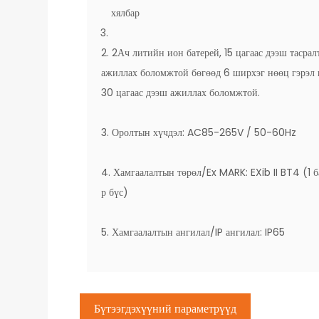
хялбар
2. 2Ач литийн ион батерей, 15 цагаас дээш тасрал
ажиллах боломжтой бөгөөд 6 ширхэг нөөц гэрэл 
30 цагаас дээш ажиллах боломжтой.
3. Оролтын хүчдэл: AC85-265V / 50-60Hz
4. Хамгаалалтын төрөл/Ex MARK: EXib II BT4 (1 б
р бүс)
5. Хамгаалалтын ангилал/IP ангилал: IP65
Бүтээгдэхүүний параметрүүд