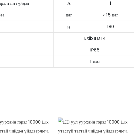
аралтын гүйдэл
А
1
цаа
цаг
> 15 цаг
g
180
EXib II BT4
IP65
1 жил