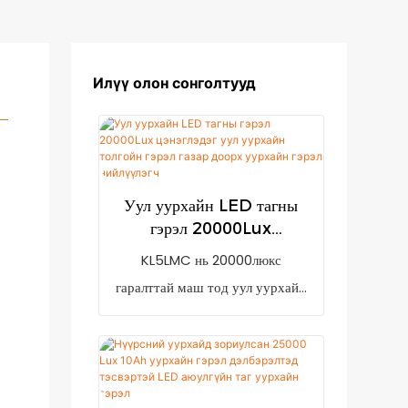
Илүү олон сонголтууд
Уул уурхайн LED тагны
гэрэл 20000Lux
цэнэглэдэг уул уурхайн
KL5LMC нь 20000люкс
толгойн гэрэл газар доорх
гаралттай маш тод уул уурхайн
уурхайн гэрэл нийлүүлэгч
гэрэл юм. Цахилгаан хангалтгүй
үед хэрэглэгч цэнэглэхийг
сануулах бага чадлын заалттай.
Энэ нь 7800mAh цэнэглэдэг