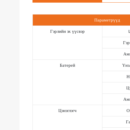
Параметрүүд
Гэрлийн эх үүсвэр
Гэр
Амь
Батерей
Үнэ
Н
Ц
Амь
Цэнэглэгч
О
Г