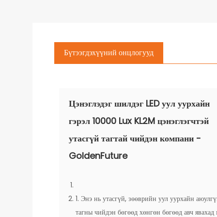
Бүтээгдэхүүний онцлогууд
Цэнэглэдэг шилдэг LED уул уурхайн
гэрэл 10000 Lux KL2M цэнэглэгчтэй
утасгүй тагтай чийдэн компани -
GoldenFuture
1. Энэ нь утасгүй, зөөврийн уул уурхайн аюулг
тагны чийдэн бөгөөд хөнгөн бөгөөд авч явахад