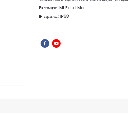
Ex тэмдэг: IM1 Ex ia I Ma
IP зэрэглэл: IP68