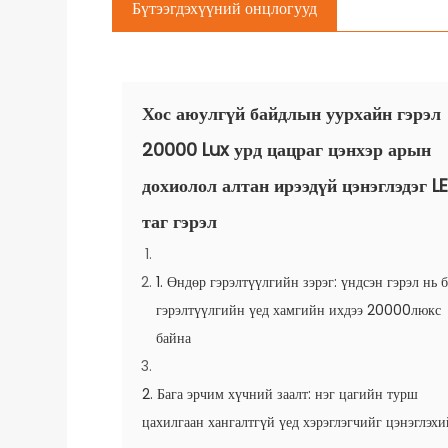
Бүтээгдэхүүний онцлогууд
Хос аюулгүй байдлын уурхайн гэрэл
20000 Lux урд цацраг цэнхэр арын
дохиолол алтан ирээдүй цэнэглэдэг L
таг гэрэл
1. Өндөр гэрэлтүүлгийн зэрэг: үндсэн гэрэл нь 
гэрэлтүүлгийн үед хамгийн ихдээ 20000люкс
байна
2. Бага эрчим хүчний заалт: нэг цагийн турш
цахилгаан хангалтгүй үед хэрэглэгчийг цэнэглэхи