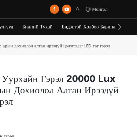
Монгол
ултууд
Бидний Тухай
Бидэнтэй Холбоо Барина Уу
арын дохиолол алтан ирээдүй цэнэглэдэг LED таг гэрэл
 Уурхайн Гэрэл 20000 Lux
ын Дохиолол Алтан Ирээдүй
рэл
н гэрэл