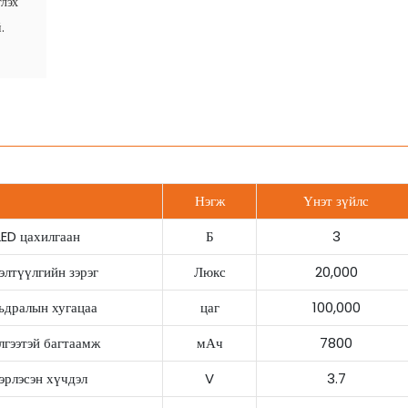
глэх
.
Нэгж
Үнэт зүйлс
LED цахилгаан
Б
3
элтүүлгийн зэрэг
Люкс
20,000
дралын хугацаа
цаг
100,000
лгээтэй багтаамж
мАч
7800
эрлэсэн хүчдэл
V
3.7