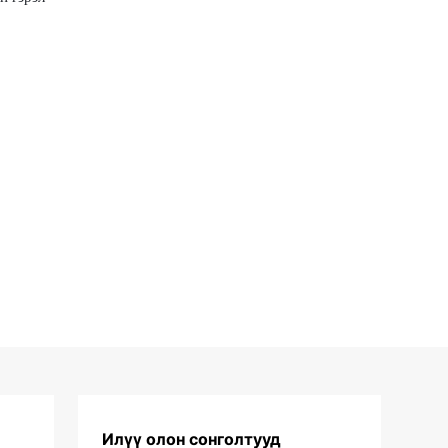
Илүү олон сонголтууд