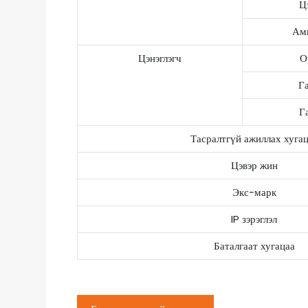
Ц
Амь
Цэнэглэгч
О
Г
Г
Тасралтгүй ажиллах хуга
Цэвэр жин
Экс-марк
IP зэрэглэл
Баталгаат хугацаа