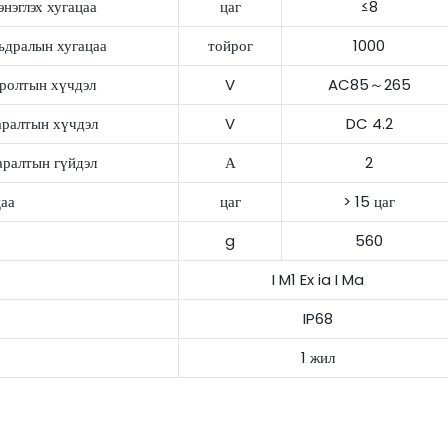
энэглэх хугацаа
цаг
≤8
дралын хугацаа
тойрог
1000
ролтын хүчдэл
V
AC85～265
аралтын хүчдэл
V
DC 4.2
аралтын гүйдэл
А
2
цаа
цаг
> 15 цаг
g
560
I M1 Ex ia I Ma
IP68
1 жил