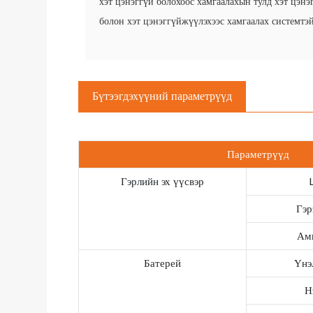
хэт цэнэггүй болохоос хамгаалахын тулд хэт цэнэ
болон хэт цэнэггүйжүүлэхээс хамгаалах системтэй
Бүтээгдэхүүний параметрүүд
Параметрүүд
Гэрлийн эх үүсвэр
Гэр
Амь
Батерей
Үнэ
Н