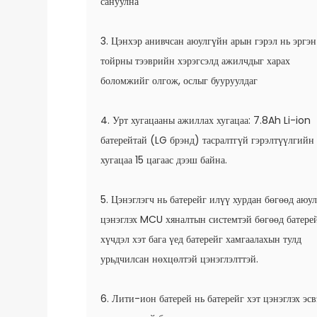
сануулна
3. Цэнхэр анивчсан аюулгүйн арын гэрэл нь эргэн
тойрны тээврийн хэрэгсэлд ажилчдыг харах
боломжийг олгож, ослыг бууруулдаг
4. Урт хугацааны ажиллах хугацаа: 7.8Ah Li-ion
батерейтай (LG брэнд) тасралтгүй гэрэлтүүлгийн
хугацаа 15 цагаас дээш байна.
5. Цэнэглэгч нь батерейг илүү хурдан бөгөөд аюу
цэнэглэх MCU хяналтын системтэй бөгөөд батере
хүчдэл хэт бага үед батерейг хамгаалахын тулд
урьдчилсан нөхцөлтэй цэнэглэлттэй.
6. Лити-ион батерей нь батерейг хэт цэнэглэх эсв