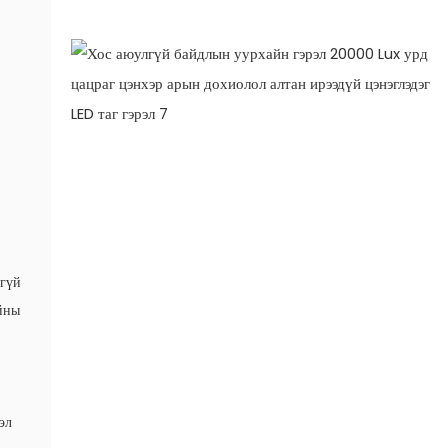
лгүй
йны
эл