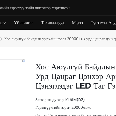
элийн гэрэлтүүлгийн чиглэлээр мэргэшсэн
д
Үйлчилгээ
Тохиолдлууд
Мэдээ
Түгээмэл Асу
Хос аюулгүй байдлын уурхайн гэрэл 20000 Lux урд цацраг цэнхэр 
Хос Аюулгүй Байдлын
Урд Цацраг Цэнхэр Ар
Цэнэглэдэг LED Таг Гэ
Загварын дугаар: KL5LM(D2)
Гэрэлтүүлгийн зэрэг: 20000люкс
Онцлог: бага чадлын заалт болон аюулгүйн ары