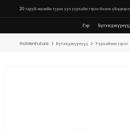
20 гаруй жилийн турш уул уурхайн гэрэл болон үйлдвэрл
Гэр
Бүтээгдэхүүнүү
GoldenFuture
Бүтээгдэхүүнүүд
Уурхайчин гэрэл