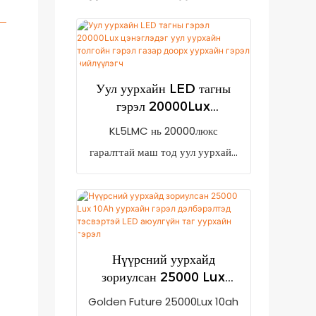
Уул уурхайн LED тагны
гэрэл 20000Lux
цэнэглэдэг уул уурхайн
KL5LMC нь 20000люкс
толгойн гэрэл газар доорх
гаралттай маш тод уул уурхайн
уурхайн гэрэл нийлүүлэгч
гэрэл юм. Цахилгаан хангалтгүй
үед хэрэглэгч цэнэглэхийг
сануулах бага чадлын заалттай.
Энэ нь 7800mAh цэнэглэдэг
лити-ион батерей (LG брэнд)
Нүүрсний уурхайд
зориулсан 25000 Lux
болон сум нэвтэрдэггүй
10Ah уурхайн гэрэл
компьютерийн гэр болон бат
Golden Future 25000Lux 10ah
дэлбэрэлтэд тэсвэртэй