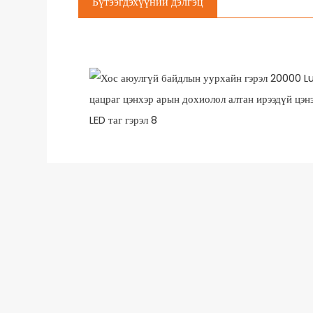
Бүтээгдэхүүний дэлгэц